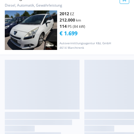
Diesel, Automatik, Gewährleistung
2012
EZ
212.000
km
114
PS (84 kW)
€ 1.699
Autovermittlungsagentur K&L GmbH
4614 Marchtrenk