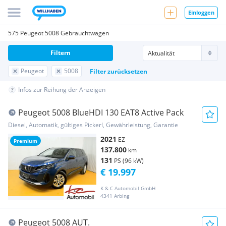
Einloggen
575 Peugeot 5008 Gebrauchtwagen
Filtern
Peugeot
5008
Filter zurücksetzen
Infos zur Reihung der Anzeigen
Peugeot 5008 BlueHDI 130 EAT8 Active Pack
Diesel, Automatik, gültiges Pickerl, Gewährleistung, Garantie
2021
EZ
Premium
137.800
km
131
PS (96 kW)
€ 19.997
K & C Automobil GmbH
4341 Arbing
Peugeot 5008 AUT.