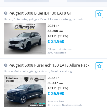
Peugeot 5008 BlueHDI 130 EAT8 GT
Diesel, Automatik, gültiges Pickerl, Gewährleistung, Garantie
2021
EZ
83.200
km
131
PS (96 kW)
€ 24.950
Öllinger | Amstetten
3300 Amstetten
Peugeot 5008 PureTech 130 EAT8 Allure Pack
Benzin, Automatik, gültiges Pickerl, Gewährleistung
2022
EZ
30.337
km
131
PS (96 kW)
€ 26.990
Autohaus Zwettl
3910 Zwettl-Niederösterreich