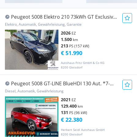
Peugeot 5008 Elektro 210 73kWh GT Exclusive
"Dezember v...
Elektro, Automatik, Gewährleistung, Garantie
2026
EZ
1.500
km
213
PS (157 kW)
€ 51.990
Autohaus Fritz GmbH & Co KG
8200 Gleisdorf
Peugeot 5008 GT-LINE BlueHDI 130 Aut. *7-
SITZE / VOLL L...
Diesel, Automatik, Gewährleistung
2021
EZ
129.400
km
131
PS (96 kW)
€ 22.380
Herbert Seidl Autohaus GmbH
8200 Gleisdorf