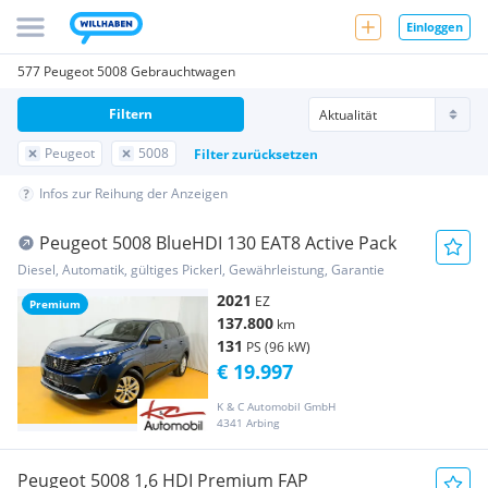
Einloggen
577 Peugeot 5008 Gebrauchtwagen
Filtern
Peugeot
5008
Filter zurücksetzen
Infos zur Reihung der Anzeigen
Peugeot 5008 BlueHDI 130 EAT8 Active Pack
Diesel, Automatik, gültiges Pickerl, Gewährleistung, Garantie
2021
EZ
Premium
137.800
km
131
PS (96 kW)
€ 19.997
K & C Automobil GmbH
4341 Arbing
Peugeot 5008 1,6 HDI Premium FAP