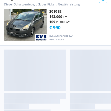
Diesel, Schaltgetriebe, gültiges Pickerl, Gewährleistung
2010
EZ
143.000
km
109
PS (80 kW)
€ 990
BVS Autohandel e.U
9500 Villach