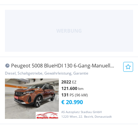
Peugeot 5008 BlueHDI 130 6-Gang-Manuell
Road Trip
Diesel, Schaltgetriebe, Gewährleistung, Garantie
2022
EZ
121.600
km
131
PS (96 kW)
€ 20.990
AS Autoplatz Stadlau GmbH
1220 Wien, 22. Bezirk, Donaustadt