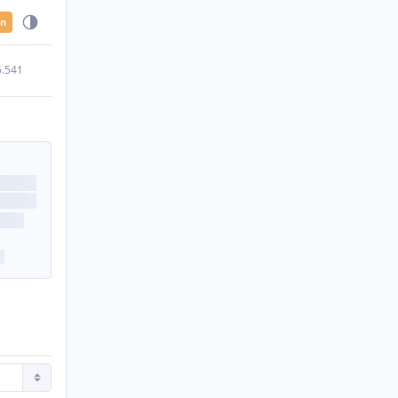
en
5.541