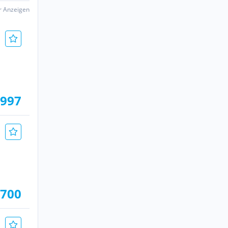
er Anzeigen
.997
 700