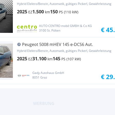
Alcantara, Sc...
Hybrid Elektro/Benzin, Automatik, gültiges Pickerl, Gewährleistung
2025
1.500
150
EZ
km
PS (110 kW)
AUTO CENTRO mobil GMBH & Co KG
€ 45
3100 St. Pölten
Peugeot 5008 mHEV 145 e-DCS6 Aut.
Hybrid Elektro/Benzin, Automatik, gültiges Pickerl, Gewährleistung
2025
31.100
145
EZ
km
PS (107 kW)
Gady Autohaus GmbH
€ 29
8051 Graz