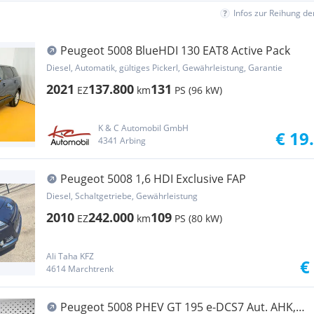
Infos zur Reihung d
Peugeot 5008 BlueHDI 130 EAT8 Active Pack
Diesel, Automatik, gültiges Pickerl, Gewährleistung, Garantie
2021
137.800
131
EZ
km
PS (96 kW)
K & C Automobil GmbH
€ 19
4341 Arbing
Peugeot 5008 1,6 HDI Exclusive FAP
Diesel, Schaltgetriebe, Gewährleistung
2010
242.000
109
EZ
km
PS (80 kW)
Ali Taha KFZ
€
4614 Marchtrenk
Peugeot 5008 PHEV GT 195 e-DCS7 Aut. AHK,