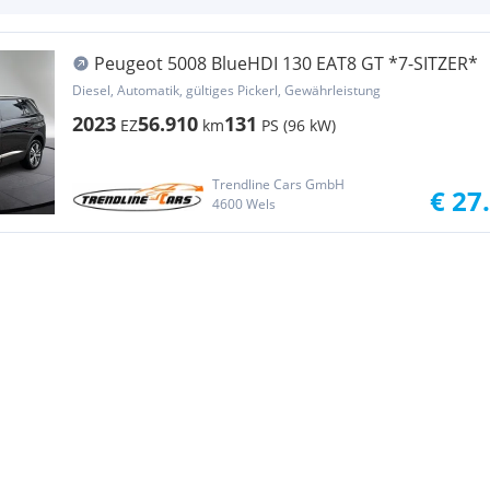
Peugeot 5008 BlueHDI 130 EAT8 GT *7-SITZER*
Diesel, Automatik, gültiges Pickerl, Gewährleistung
2023
56.910
131
EZ
km
PS (96 kW)
Trendline Cars GmbH
€ 27
4600 Wels