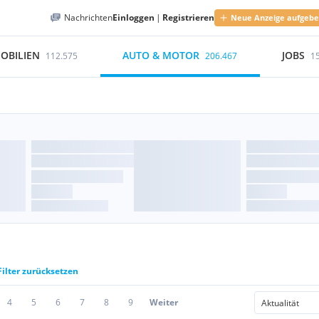
Nachrichten
Einloggen
|
Registrieren
Neue Anzeige aufgeb
OBILIEN
AUTO & MOTOR
JOBS
112.575
206.467
1
Filter zurücksetzen
4
5
6
7
8
9
Weiter