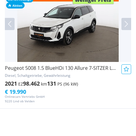
Aktion
Peugeot 5008 1.5 BlueHDi 130 Allure 7-SITZER LED LEDER
Diesel, Schaltgetriebe, Gewährleistung
2021
98.462
131
EZ
km
PS (96 kW)
€ 19.990
Onlinecars Vertriebs GmbH
9220 Lind ob Velden