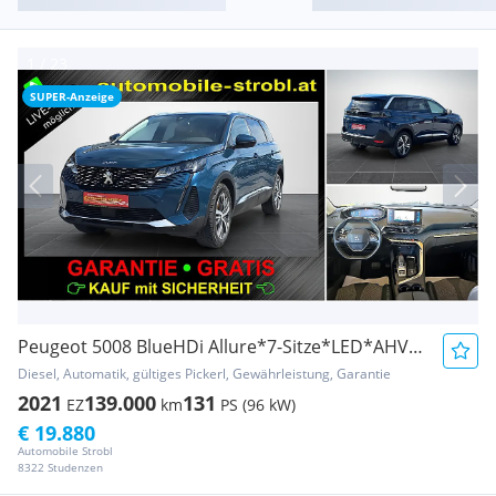
SUPER-Anzeige
Peugeot 5008 BlueHDi Allure*7-Sitze*LED*AHV*GARANTIE*
Diesel, Automatik, gültiges Pickerl, Gewährleistung, Garantie
2021
139.000
131
EZ
km
PS (96 kW)
€ 19.880
Automobile Strobl
8322 Studenzen