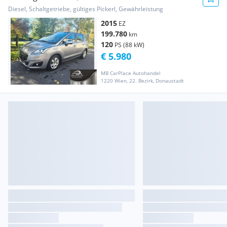
Professional Line
Diesel, Schaltgetriebe, gültiges Pickerl, Gewährleistung
2015
EZ
199.780
km
120
PS (88 kW)
€ 5.980
MB CarPlace Autohandel
1220 Wien, 22. Bezirk, Donaustadt