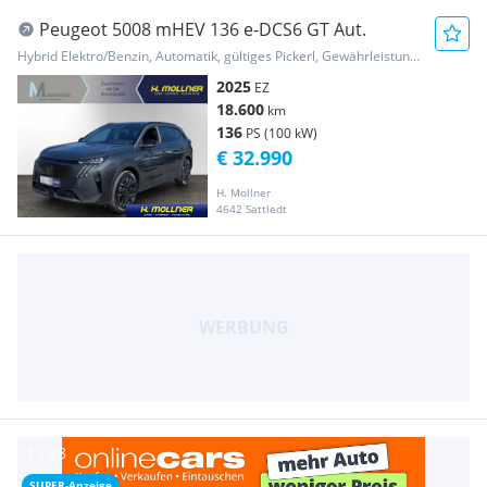
Peugeot 5008 mHEV 136 e-DCS6 GT Aut.
Hybrid Elektro/Benzin, Automatik, gültiges Pickerl, Gewährleistung, Garantie
2025
EZ
18.600
km
136
PS (100 kW)
€ 32.990
H. Mollner
4642 Sattledt
SUPER-Anzeige