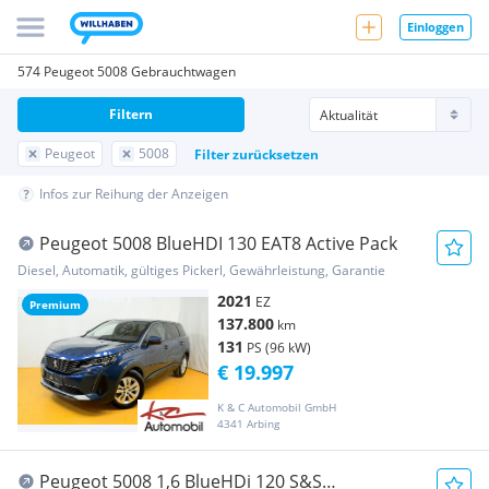
Einloggen
574 Peugeot 5008 Gebrauchtwagen
Filtern
Peugeot
5008
Filter zurücksetzen
Infos zur Reihung der Anzeigen
Peugeot 5008 BlueHDI 130 EAT8 Active Pack
Diesel, Automatik, gültiges Pickerl, Gewährleistung, Garantie
2021
EZ
Premium
137.800
km
131
PS (96 kW)
€ 19.997
K & C Automobil GmbH
4341 Arbing
Peugeot 5008 1,6 BlueHDi 120 S&S