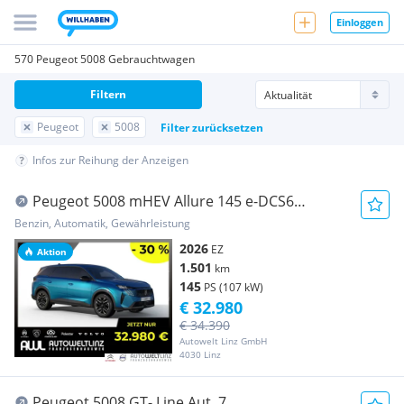
Einloggen
570 Peugeot 5008 Gebrauchtwagen
Filtern
Peugeot
5008
Filter zurücksetzen
Infos zur Reihung der Anzeigen
Peugeot 5008 mHEV Allure 145 e-DCS6
MegaDeal
Benzin, Automatik, Gewährleistung
2026
EZ
Aktion
1.501
km
145
PS (107 kW)
€ 32.980
€ 34.390
Autowelt Linz GmbH
4030 Linz
Peugeot 5008 GT- Line Aut. 7