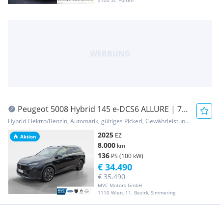
3100 St. Pölten
Peugeot 5008 Hybrid 145 e-DCS6 ALLURE | 7-
Sitzer | 360°...
Hybrid Elektro/Benzin, Automatik, gültiges Pickerl, Gewährleistung, Garantie
2025
EZ
Aktion
8.000
km
136
PS (100 kW)
€ 34.490
€ 35.490
MVC Motors GmbH
1110 Wien, 11. Bezirk, Simmering