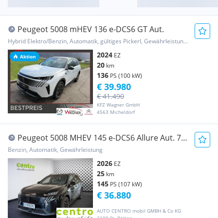
Peugeot 5008 mHEV 136 e-DCS6 GT Aut.
Hybrid Elektro/Benzin, Automatik, gültiges Pickerl, Gewährleistung, Garantie
2024
EZ
Aktion
20
km
136
PS (100 kW)
€ 39.980
€ 41.490
KFZ Wagner GmbH
4563 Micheldorf
Peugeot 5008 MHEV 145 e-DCS6 Allure Aut. 7-
Sitzer
Benzin, Automatik, Gewährleistung
2026
EZ
25
km
145
PS (107 kW)
€ 36.880
AUTO CENTRO mobil GMBH & Co KG