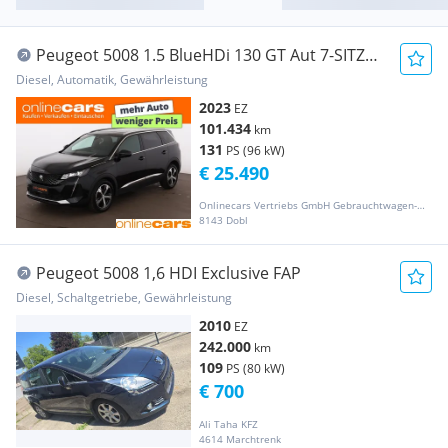
Peugeot 5008 1.5 BlueHDi 130 GT Aut 7-SITZER
LED SKY NAV
Diesel, Automatik, Gewährleistung
2023
EZ
101.434
km
131
PS (96 kW)
€ 25.490
Onlinecars Vertriebs GmbH Gebrauchtwagen-Outlet  Werkstätte  Spenglerei  Lackiererei
8143 Dobl
Peugeot 5008 1,6 HDI Exclusive FAP
Diesel, Schaltgetriebe, Gewährleistung
2010
EZ
242.000
km
109
PS (80 kW)
€ 700
Ali Taha KFZ
4614 Marchtrenk