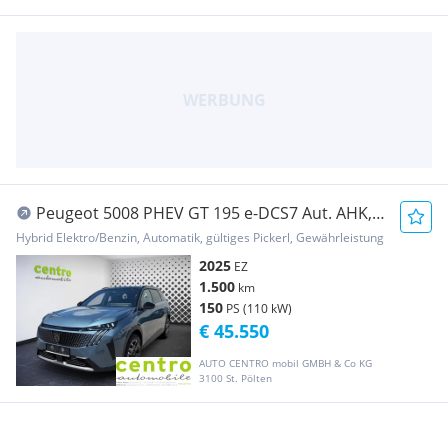
Peugeot 5008 PHEV GT 195 e-DCS7 Aut. AHK,
Alcantara, Sc...
Hybrid Elektro/Benzin, Automatik, gültiges Pickerl, Gewährleistung
2025
EZ
1.500
km
150
PS (110 kW)
€ 45.550
AUTO CENTRO mobil GMBH & Co KG
3100 St. Pölten