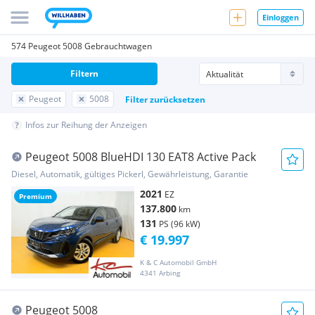
Einloggen
574 Peugeot 5008 Gebrauchtwagen
Filtern
Peugeot
5008
Filter zurücksetzen
Infos zur Reihung der Anzeigen
Peugeot 5008 BlueHDI 130 EAT8 Active Pack
Diesel, Automatik, gültiges Pickerl, Gewährleistung, Garantie
2021
EZ
Premium
137.800
km
131
PS (96 kW)
€ 19.997
K & C Automobil GmbH
4341 Arbing
Peugeot 5008