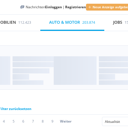
Nachrichten
Einloggen
|
Registrieren
Neue Anzeige aufgeb
OBILIEN
AUTO & MOTOR
JOBS
112.423
203.874
1
Filter zurücksetzen
4
5
6
7
8
9
Weiter