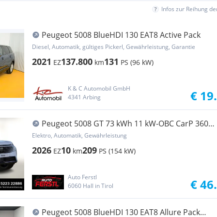
Infos zur Reihung d
Peugeot 5008 BlueHDI 130 EAT8 Active Pack
Diesel, Automatik, gültiges Pickerl, Gewährleistung, Garantie
2021
137.800
131
EZ
km
PS (96 kW)
K & C Automobil GmbH
€ 19
4341 Arbing
Peugeot 5008 GT 73 kWh 11 kW-OBC CarP 360°
WP
Elektro, Automatik, Gewährleistung
2026
10
209
EZ
km
PS (154 kW)
Auto Ferstl
€ 46
6060 Hall in Tirol
Peugeot 5008 BlueHDI 130 EAT8 Allure Pack