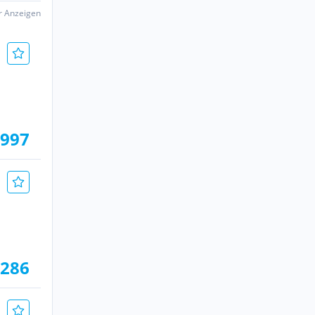
er Anzeigen
.997
.286