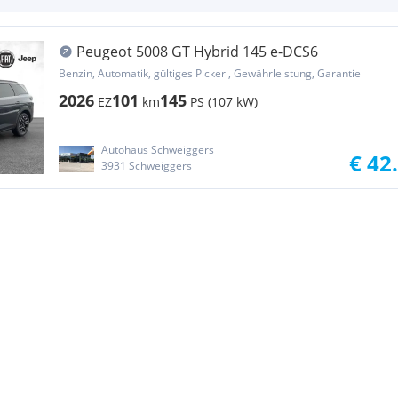
Peugeot 5008 GT Hybrid 145 e-DCS6
Benzin, Automatik, gültiges Pickerl, Gewährleistung, Garantie
2026
101
145
EZ
km
PS (107 kW)
Autohaus Schweiggers
€ 42
3931 Schweiggers