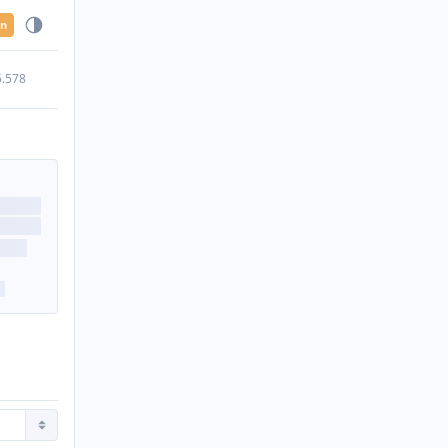
en
5.578