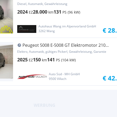
Aut. ***7-Sit...
Diesel, Automatik, Gewährleistung
2024
28.000
131
EZ
km
PS (96 kW)
Autohaus Wang im Alpenvorland GmbH
€ 28
3262 Wang
Peugeot 5008 E-5008 GT Elektromotor 210
(Batterie 73 kWh)
Elektro, Automatik, gültiges Pickerl, Gewährleistung, Garantie
2025
150
141
EZ
km
PS (104 kW)
Auto Süd - MH GmbH
€ 42
9500 Villach