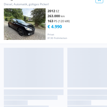
Diesel, Automatik, gültiges Pickerl
2012
EZ
263.000
km
163
PS (120 kW)
€ 4.990
Privat
8130 Frohnleiten