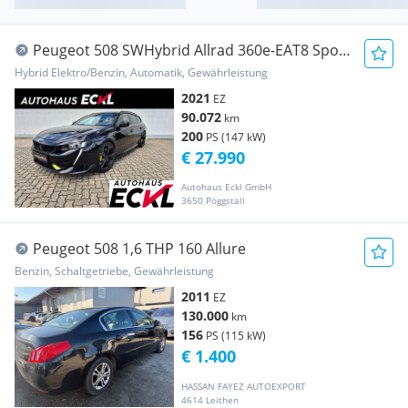
Peugeot 508 SWHybrid Allrad 360e-EAT8 Sport
Enginrrr. AU
Hybrid Elektro/Benzin, Automatik, Gewährleistung
2021
EZ
90.072
km
200
PS (147 kW)
€ 27.990
Autohaus Eckl GmbH
3650 Pöggstall
Peugeot 508 1,6 THP 160 Allure
Benzin, Schaltgetriebe, Gewährleistung
2011
EZ
130.000
km
156
PS (115 kW)
€ 1.400
HASSAN FAYEZ AUTOEXPORT
4614 Leithen