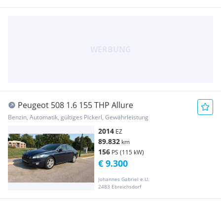
Peugeot 508 1.6 155 THP Allure
Benzin, Automatik, gültiges Pickerl, Gewährleistung
2014
EZ
89.832
km
156
PS (115 kW)
€ 9.300
Johannes Gabriel e.U.
2483 Ebreichsdorf