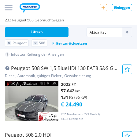
Einloggen
233 Peugeot 508 Gebrauchtwagen
Filtern
Peugeot
508
Filter zurücksetzen
Infos zur Reihung der Anzeigen
Peugeot 508 SW 1,5 BlueHDi 130 EAT8 S&S GT
Pack Aut.
Diesel, Automatik, gültiges Pickerl, Gewährleistung
2023
EZ
57.642
km
131
PS (96 kW)
€ 24.490
KFZ Neubauer (FSN GmbH)
8452 Großklein
Peugeot 508 2.0 HDI