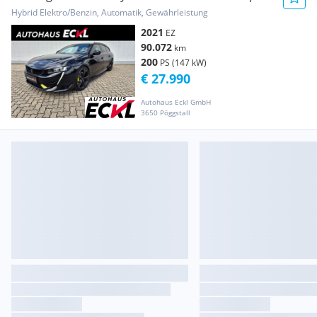
Enginrrr. AU
Hybrid Elektro/Benzin, Automatik, Gewährleistung
2021
EZ
90.072
km
200
PS (147 kW)
€ 27.990
Autohaus Eckl GmbH
3650 Pöggstall