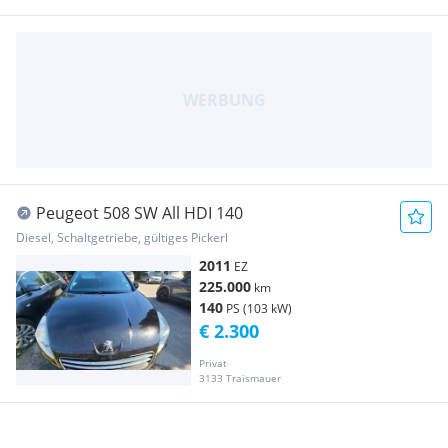
Peugeot 508 SW All HDI 140
Diesel, Schaltgetriebe, gültiges Pickerl
2011
EZ
225.000
km
140
PS (103 kW)
€ 2.300
Privat
3133 Traismauer