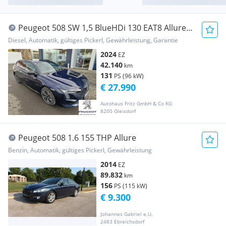
Peugeot 508 SW 1,5 BlueHDi 130 EAT8 Allure
Aut. "inkl. ...
Diesel, Automatik, gültiges Pickerl, Gewährleistung, Garantie
2024
EZ
42.140
km
131
PS (96 kW)
€ 27.990
Autohaus Fritz GmbH & Co KG
8200 Gleisdorf
Peugeot 508 1.6 155 THP Allure
Benzin, Automatik, gültiges Pickerl, Gewährleistung
2014
EZ
89.832
km
156
PS (115 kW)
€ 9.300
Johannes Gabriel e.U.
2483 Ebreichsdorf