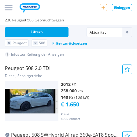
Einloggen
230 Peugeot 508 Gebrauchtwagen
Filtern
Peugeot
508
Filter zurücksetzen
Infos zur Reihung der Anzeigen
Peugeot 508 2.0 TDI
Diesel, Schaltgetriebe
2012
EZ
258.000
km
140
PS (103 kW)
€ 1.650
Privat
8605 Arndorf
Peugeot 508 SWHybrid Allrad 360e-EAT8 Sport