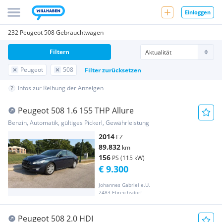
Einloggen
232 Peugeot 508 Gebrauchtwagen
Filtern
Peugeot
508
Filter zurücksetzen
Infos zur Reihung der Anzeigen
Peugeot 508 1.6 155 THP Allure
Benzin, Automatik, gültiges Pickerl, Gewährleistung
2014
EZ
89.832
km
156
PS (115 kW)
€ 9.300
Johannes Gabriel e.U.
2483 Ebreichsdorf
Peugeot 508 2.0 HDI