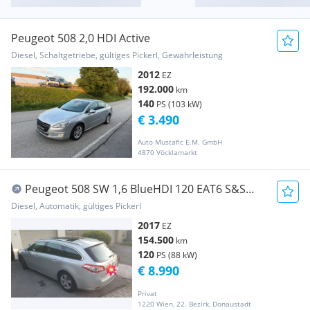
Peugeot 508 2,0 HDI Active
Diesel, Schaltgetriebe, gültiges Pickerl, Gewährleistung
2012
EZ
192.000
km
140
PS (103 kW)
€ 3.490
Auto Mustafic E.M. GmbH
4870 Vöcklamarkt
Peugeot 508 SW 1,6 BlueHDI 120 EAT6 S&S
Business Automatik
Diesel, Automatik, gültiges Pickerl
2017
EZ
154.500
km
120
PS (88 kW)
€ 8.990
Privat
1220 Wien, 22. Bezirk, Donaustadt