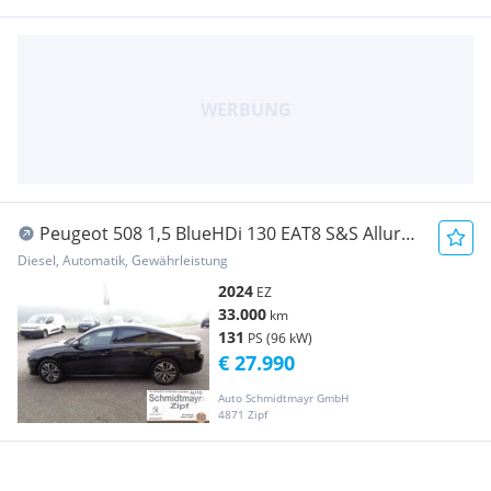
Peugeot 508 1,5 BlueHDi 130 EAT8 S&S Allure
Aut.
Diesel, Automatik, Gewährleistung
2024
EZ
33.000
km
131
PS (96 kW)
€ 27.990
Auto Schmidtmayr GmbH
4871 Zipf