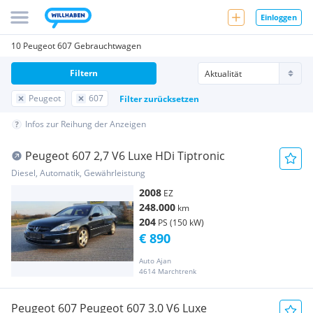
Einloggen
10 Peugeot 607 Gebrauchtwagen
Filtern
Peugeot
607
Filter zurücksetzen
Infos zur Reihung der Anzeigen
Peugeot 607 2,7 V6 Luxe HDi Tiptronic
Diesel, Automatik, Gewährleistung
2008
EZ
248.000
km
204
PS (150 kW)
€ 890
Auto Ajan
4614 Marchtrenk
Peugeot 607 Peugeot 607 3.0 V6 Luxe