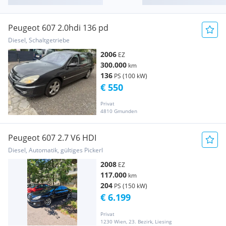
Peugeot 607 2.0hdi 136 pd
Diesel, Schaltgetriebe
2006
EZ
300.000
km
136
PS (100 kW)
€ 550
Privat
4810 Gmunden
Peugeot 607 2.7 V6 HDI
Diesel, Automatik, gültiges Pickerl
2008
EZ
117.000
km
204
PS (150 kW)
€ 6.199
Privat
1230 Wien, 23. Bezirk, Liesing