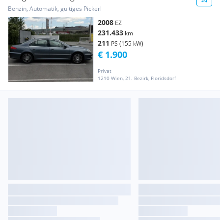
Benzin, Automatik, gültiges Pickerl
2008
EZ
231.433
km
211
PS (155 kW)
€ 1.900
Privat
1210 Wien, 21. Bezirk, Floridsdorf