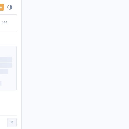
en
5.466