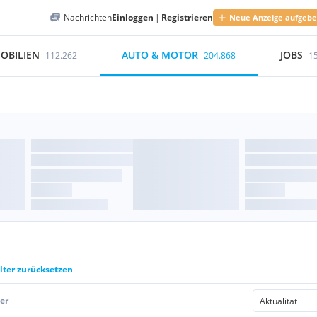
Nachrichten
Einloggen
|
Registrieren
Neue Anzeige aufgeb
OBILIEN
AUTO & MOTOR
JOBS
112.262
204.868
1
ilter zurücksetzen
er