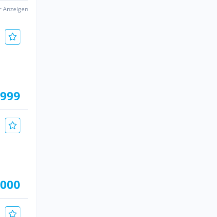
er Anzeigen
.999
.000