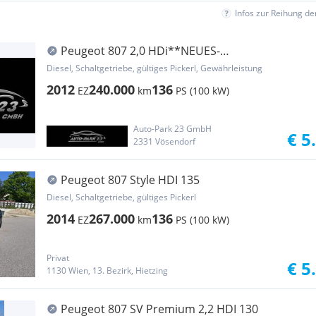
Infos zur Reihung d
Peugeot 807 2,0 HDi**NEUES-
PICKERL**10/2027**MOD2013
Diesel, Schaltgetriebe, gültiges Pickerl, Gewährleistung
2012
240.000
136
EZ
km
PS (100 kW)
Auto-Park 23 GmbH
€ 5
2331 Vösendorf
Peugeot 807 Style HDI 135
Diesel, Schaltgetriebe, gültiges Pickerl
2014
267.000
136
EZ
km
PS (100 kW)
Privat
€ 5
1130 Wien, 13. Bezirk, Hietzing
Peugeot 807 SV Premium 2,2 HDI 130