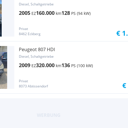
Diesel, Schaltgetriebe
2005
160.000
128
EZ
km
PS (94 kW)
Privat
€ 1
8462 Eckberg
Peugeot 807 HDI
Diesel, Schaltgetriebe
2009
320.000
136
EZ
km
PS (100 kW)
Privat
€
8073 Abtissendorf