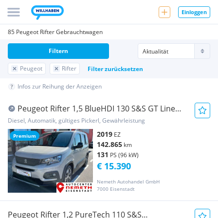
Einloggen
85 Peugeot Rifter Gebrauchtwagen
Filtern
Peugeot
Rifter
Filter zurücksetzen
Infos zur Reihung der Anzeigen
Peugeot Rifter 1,5 BlueHDI 130 S&S GT Line
EAT8 Aut.
Diesel, Automatik, gültiges Pickerl, Gewährleistung
2019
EZ
Premium
142.865
km
131
PS (96 kW)
€ 15.390
Nemeth Autohandel GmbH
7000 Eisenstadt
Peugeot Rifter 1,2 PureTech 110 S&S