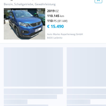
Allure*AHKG+KAMERA+SHZ
Benzin, Schaltgetriebe, Gewährleistung
2019
EZ
110.145
km
110
PS (81 kW)
€ 15.490
Auto Marko Kapellenweg GmbH
8430 Leibnitz