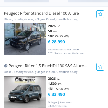
Peugeot Rifter Standard Diesel 100 Allure
Diesel, Schaltgetriebe, gültiges Pickerl, Gewährleistung
2026
EZ
50
km
102
PS (75 kW)
€ 28.990
Autohaus Gschaider GmbH
5201 Seekirchen am Wallersee
Peugeot Rifter 1,5 BlueHDI 130 S&S Allure
Lang
Diesel, Schaltgetriebe, gültiges Pickerl, Gewährleistung
2026
EZ
1.500
km
131
PS (96 kW)
€ 33.490
Öllinger | Amstetten
3300 Amstetten