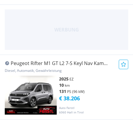
Peugeot Rifter M1 GT L2 7-S Keyl Nav Kam
2xPDC ACC BT
Diesel, Automatik, Gewährleistung
2025
EZ
10
km
131
PS (96 kW)
€ 38.206
Auto Ferstl
6060 Hall in Tirol