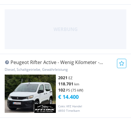
Peugeot Rifter Active - Wenig Kilometer -
Schöner Zustand
Diesel, Schaltgetriebe, Gewährleistung
2021
EZ
118.701
km
102
PS (75 kW)
€ 14.400
Cokic KFZ Handel
4850 Timelkam