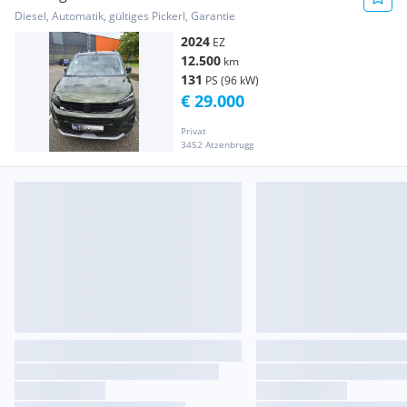
EAT8
Diesel, Automatik, gültiges Pickerl, Garantie
2024
EZ
12.500
km
131
PS (96 kW)
€ 29.000
Privat
3452 Atzenbrugg