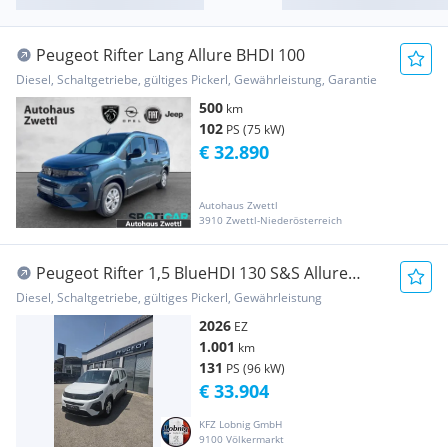
Peugeot Rifter Lang Allure BHDI 100
Diesel, Schaltgetriebe, gültiges Pickerl, Gewährleistung, Garantie
500
km
102
PS (75 kW)
€ 32.890
Autohaus Zwettl
3910 Zwettl-Niederösterreich
Peugeot Rifter 1,5 BlueHDI 130 S&S Allure
Lang
Diesel, Schaltgetriebe, gültiges Pickerl, Gewährleistung
2026
EZ
1.001
km
131
PS (96 kW)
€ 33.904
KFZ Lobnig GmbH
9100 Völkermarkt