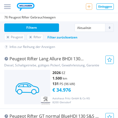
Einloggen
76 Peugeot Rifter Gebrauchtwagen
Filtern
Peugeot
Rifter
Filter zurücksetzen
Infos zur Reihung der Anzeigen
Peugeot Rifter Lang Allure BHDI 130
"Dezember verfügbar...
Diesel, Schaltgetriebe, gültiges Pickerl, Gewährleistung, Garantie
2026
EZ
1.500
km
131
PS (96 kW)
€ 34.976
Autohaus Fritz GmbH & Co KG
8200 Gleisdorf
Peugeot Rifter GT normal BlueHDI 130 S&S GT