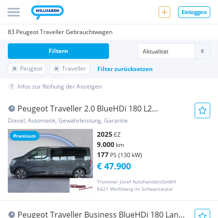
Einloggen
83 Peugeot Traveller Gebrauchtwagen
Filtern
Peugeot
Traveller
Filter zurücksetzen
Infos zur Reihung der Anzeigen
Peugeot Traveller 2.0 BlueHDi 180 L2
PREMIUM 8 SITZE
Diesel, Automatik, Gewährleistung, Garantie
2025
EZ
Premium
9.000
km
177
PS (130 kW)
€ 47.900
Trummer Josef AutohandelsGmbH
8421 Wolfsberg im Schwarzautal
Peugeot Traveller Business BlueHDi 180 Lang