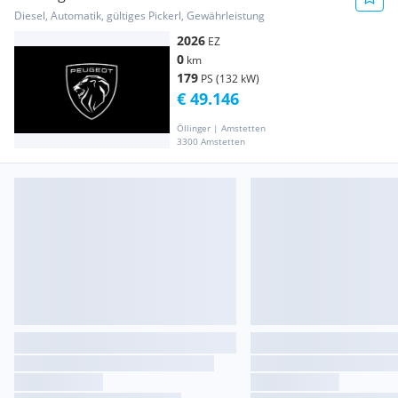
EAT8
Diesel, Automatik, gültiges Pickerl, Gewährleistung
2026
EZ
0
km
179
PS (132 kW)
€ 49.146
Öllinger | Amstetten
3300 Amstetten