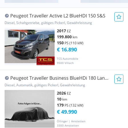
Peugeot Traveller Active L2 BlueHDI 150 S&S
Diesel, Schaltgetriebe, gültiges Pickerl, Gewährleistung
2017
EZ
199.800
km
150
PS (110 kW)
€ 16.890
TCS Automobile
9500 Villach
Peugeot Traveller Business BlueHDi 180 Lang
EAT8
Diesel, Automatik, gültiges Pickerl, Gewährleistung
2026
EZ
10
km
179
PS (132 kW)
€ 49.990
Öllinger | Amstetten
3300 Amstetten