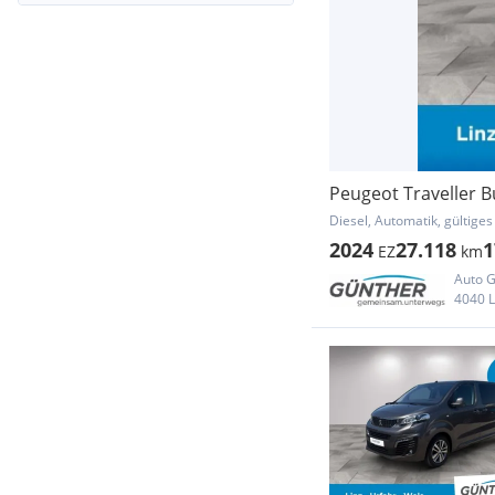
Peugeot Traveller 
Diesel, Automatik, gültiges
2024
27.118
1
EZ
km
Auto 
4040 L