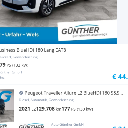
Business BlueHDi 180 Lang EAT8
 Pickerl, Gewährleistung
79
PS (132 kW)
Günther GmbH
€ 44
inz
Peugeot Traveller Allure L2 BlueHDI 180 S&S
EAT8
Diesel, Automatik, Gewährleistung
2021
129.708
177
EZ
km
PS (130 kW)
Auto Günther GmbH