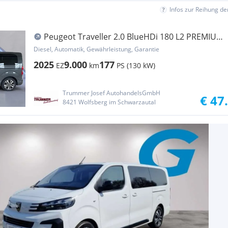
Infos zur Reihung d
Peugeot Traveller 2.0 BlueHDi 180 L2 PREMIUM
8 SITZE
Diesel, Automatik, Gewährleistung, Garantie
2025
9.000
177
EZ
km
PS (130 kW)
Trummer Josef AutohandelsGmbH
€ 47
8421 Wolfsberg im Schwarzautal