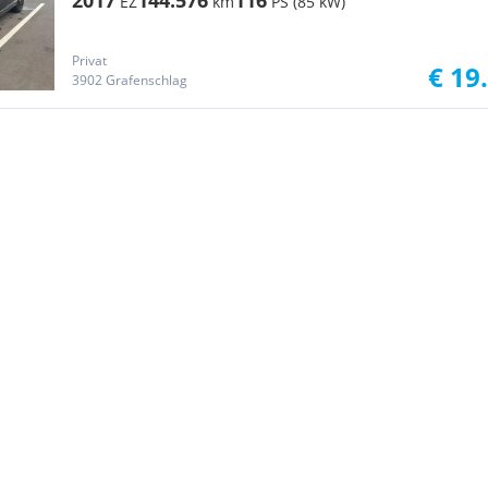
2017
144.576
116
EZ
km
PS (85 kW)
Privat
€ 19
3902 Grafenschlag