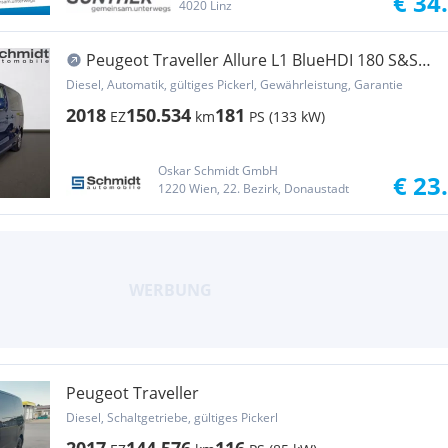
€ 34
4020 Linz
Peugeot Traveller Allure L1 BlueHDI 180 S&S
EAT8
Diesel, Automatik, gültiges Pickerl, Gewährleistung, Garantie
2018
150.534
181
EZ
km
PS (133 kW)
Oskar Schmidt GmbH
€ 23
1220 Wien, 22. Bezirk, Donaustadt
Peugeot Traveller
Diesel, Schaltgetriebe, gültiges Pickerl