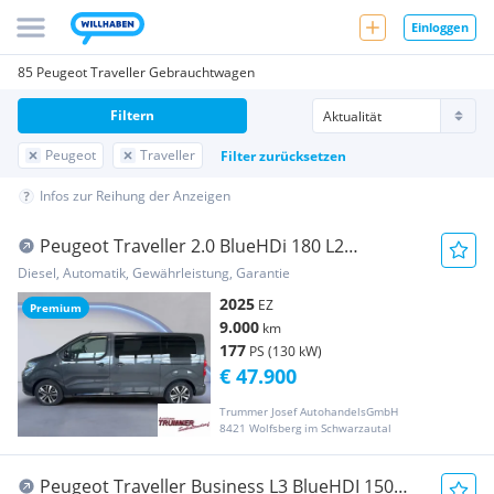
Einloggen
85 Peugeot Traveller Gebrauchtwagen
Filtern
Peugeot
Traveller
Filter zurücksetzen
Infos zur Reihung der Anzeigen
Peugeot Traveller 2.0 BlueHDi 180 L2
PREMIUM 8 SITZE
Diesel, Automatik, Gewährleistung, Garantie
2025
EZ
Premium
9.000
km
177
PS (130 kW)
€ 47.900
Trummer Josef AutohandelsGmbH
8421 Wolfsberg im Schwarzautal
Peugeot Traveller Business L3 BlueHDI 150