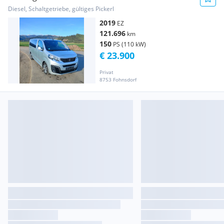
S&S
Diesel, Schaltgetriebe, gültiges Pickerl
2019
EZ
121.696
km
150
PS (110 kW)
€ 23.900
Privat
8753 Fohnsdorf