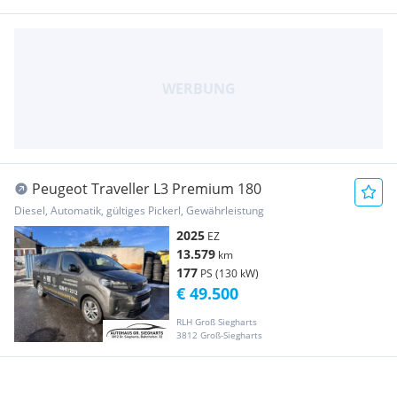
Peugeot Traveller L3 Premium 180
Diesel, Automatik, gültiges Pickerl, Gewährleistung
2025
EZ
13.579
km
177
PS (130 kW)
€ 49.500
RLH Groß Siegharts
3812 Groß-Siegharts