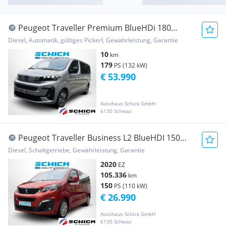
Peugeot Traveller Premium BlueHDi 180
Standard EAT8
Diesel, Automatik, gültiges Pickerl, Gewährleistung, Garantie
10
km
179
PS (132 kW)
€ 53.990
Autohaus Schick GmbH
6130 Schwaz
Peugeot Traveller Business L2 BlueHDI 150
S&S
Diesel, Schaltgetriebe, Gewährleistung, Garantie
2020
EZ
105.336
km
150
PS (110 kW)
€ 26.990
Autohaus Schick GmbH
6130 Schwaz