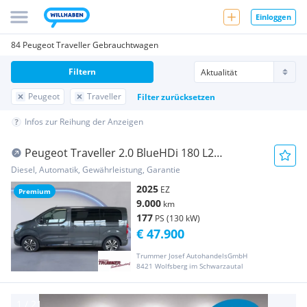
Einloggen
84 Peugeot Traveller Gebrauchtwagen
Filtern
Peugeot
Traveller
Filter zurücksetzen
Infos zur Reihung der Anzeigen
Peugeot Traveller 2.0 BlueHDi 180 L2
PREMIUM 8 SITZE
Diesel, Automatik, Gewährleistung, Garantie
2025
EZ
Premium
9.000
km
177
PS (130 kW)
€ 47.900
Trummer Josef AutohandelsGmbH
8421 Wolfsberg im Schwarzautal