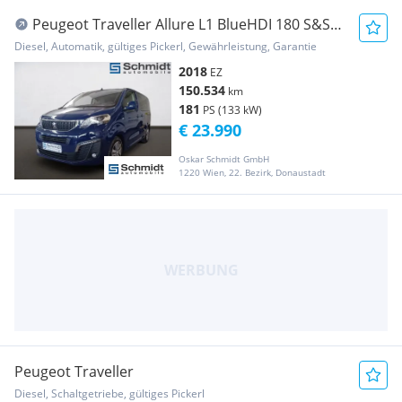
Peugeot Traveller Allure L1 BlueHDI 180 S&S
EAT8
Diesel, Automatik, gültiges Pickerl, Gewährleistung, Garantie
2018
EZ
150.534
km
181
PS (133 kW)
€ 23.990
Oskar Schmidt GmbH
1220 Wien, 22. Bezirk, Donaustadt
Peugeot Traveller
Diesel, Schaltgetriebe, gültiges Pickerl