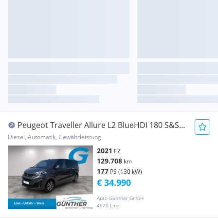
Peugeot Traveller Allure L2 BlueHDI 180 S&S
EAT8
Diesel, Automatik, Gewährleistung
2021
EZ
129.708
km
177
PS (130 kW)
€ 34.990
Auto Günther GmbH
4020 Linz