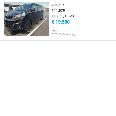
2017
EZ
144.576
km
116
PS (85 kW)
€ 19.500
Privat
3902 Grafenschlag