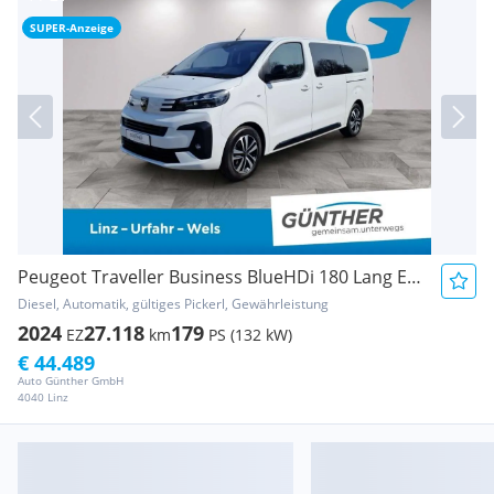
SUPER-Anzeige
Peugeot Traveller Business BlueHDi 180 Lang EAT8
Diesel, Automatik, gültiges Pickerl, Gewährleistung
2024
27.118
179
EZ
km
PS (132 kW)
€ 44.489
Auto Günther GmbH
4040 Linz