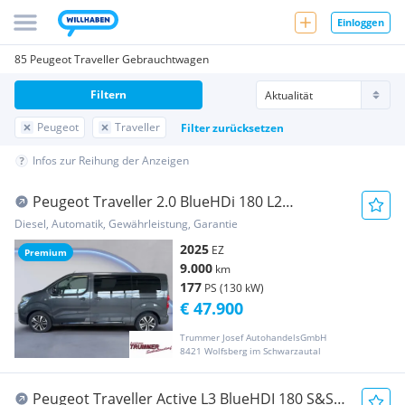
Einloggen
85 Peugeot Traveller Gebrauchtwagen
Filtern
Peugeot
Traveller
Filter zurücksetzen
Infos zur Reihung der Anzeigen
Peugeot Traveller 2.0 BlueHDi 180 L2
PREMIUM 8 SITZE
Diesel, Automatik, Gewährleistung, Garantie
2025
EZ
Premium
9.000
km
177
PS (130 kW)
€ 47.900
Trummer Josef AutohandelsGmbH
8421 Wolfsberg im Schwarzautal
Peugeot Traveller Active L3 BlueHDI 180 S&S