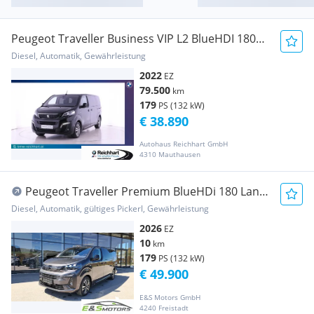
Peugeot Traveller Business VIP L2 BlueHDI 180
S&S EAT8
Diesel, Automatik, Gewährleistung
2022
EZ
79.500
km
179
PS (132 kW)
€ 38.890
Autohaus Reichhart GmbH
4310 Mauthausen
Peugeot Traveller Premium BlueHDi 180 Lang
EAT8
Diesel, Automatik, gültiges Pickerl, Gewährleistung
2026
EZ
10
km
179
PS (132 kW)
€ 49.900
E&S Motors GmbH
4240 Freistadt