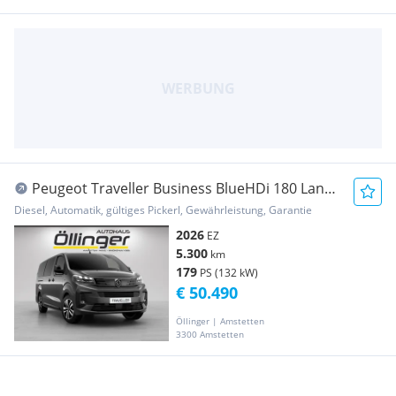
Peugeot Traveller Business BlueHDi 180 Lang
EAT8
Diesel, Automatik, gültiges Pickerl, Gewährleistung, Garantie
2026
EZ
5.300
km
179
PS (132 kW)
€ 50.490
Öllinger | Amstetten
3300 Amstetten