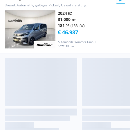
EAT8
Diesel, Automatik, gültiges Pickerl, Gewährleistung
2024
EZ
31.000
km
181
PS (133 kW)
€ 46.987
Automobile Wimmer GmbH
4072 Alkoven