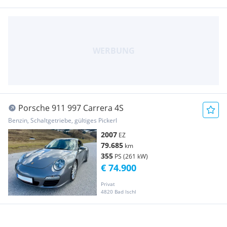
Porsche 911 997 Carrera 4S
Benzin, Schaltgetriebe, gültiges Pickerl
2007
EZ
79.685
km
355
PS (261 kW)
€ 74.900
Privat
4820 Bad Ischl