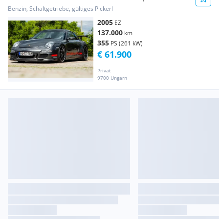
TECHNIC - TOPZUSTAND
Benzin, Schaltgetriebe, gültiges Pickerl
2005
EZ
137.000
km
355
PS (261 kW)
€ 61.900
Privat
9700 Ungarn