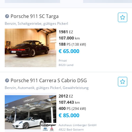
Porsche 911 SC Targa
Benzin, Schaltgetriebe, gültiges Pickerl
1981
EZ
107.000
km
188
PS (138 kW)
€ 65.000
Privat
8020 Lend
Porsche 911 Carrera S Cabrio DSG
Benzin, Automatik, gültiges Pickerl, Gewährleistung
2012
EZ
107.443
km
400
PS (294 kW)
€ 85.000
Autohaus Limberger GmbH
4822 Bad Goisern