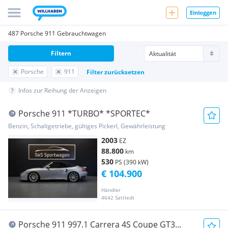
Einloggen
487 Porsche 911 Gebrauchtwagen
Filtern
Porsche
911
Filter zurücksetzen
Infos zur Reihung der Anzeigen
Porsche 911 *TURBO* *SPORTEC*
Benzin, Schaltgetriebe, gültiges Pickerl, Gewährleistung
2003
EZ
88.800
km
530
PS (390 kW)
€ 104.900
Händler
4642 Sattledt
Porsche 911 997.1 Carrera 4S Coupe GT3