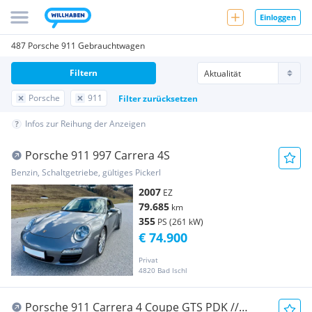
Einloggen
487 Porsche 911 Gebrauchtwagen
Filtern
Porsche
911
Filter zurücksetzen
Infos zur Reihung der Anzeigen
Porsche 911 997 Carrera 4S
Benzin, Schaltgetriebe, gültiges Pickerl
2007
EZ
79.685
km
355
PS (261 kW)
€ 74.900
Privat
4820 Bad Ischl
Porsche 911 Carrera 4 Coupe GTS PDK //