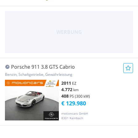
Porsche 911 3.8 GTS Cabrio
Benzin, Schaltgetriebe, Gewährleistung
2011
EZ
4.772
km
408
PS (300 kW)
€ 129.980
motioncars GmbH
8301 Kainbach