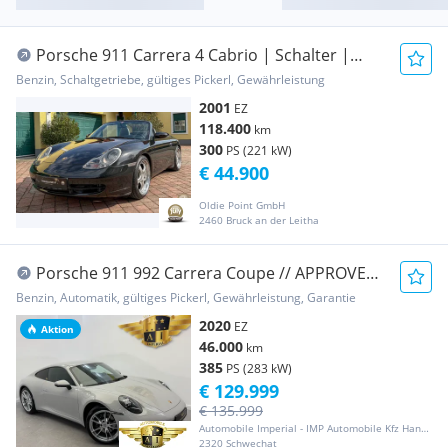
Porsche 911 Carrera 4 Cabrio | Schalter |
Hardtop | Cup...
Benzin, Schaltgetriebe, gültiges Pickerl, Gewährleistung
2001
EZ
118.400
km
300
PS (221 kW)
€ 44.900
Oldie Point GmbH
2460 Bruck an der Leitha
Porsche 911 992 Carrera Coupe // APPROVED
// 360° KAME...
Benzin, Automatik, gültiges Pickerl, Gewährleistung, Garantie
2020
EZ
Aktion
46.000
km
385
PS (283 kW)
€ 129.999
€ 135.999
Automobile Imperial - IMP Automobile Kfz HandelsgmbH
2320 Schwechat