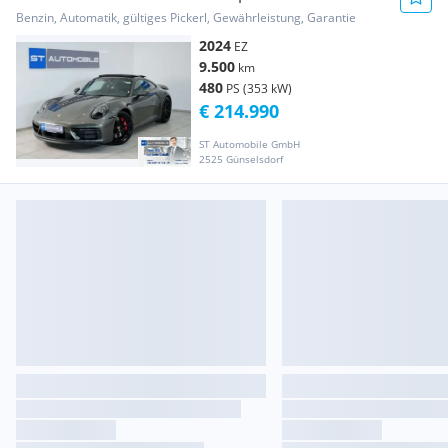
LEASINGFÄHIG //...
Benzin, Automatik, gültiges Pickerl, Gewährleistung, Garantie
2024
EZ
9.500
km
480
PS (353 kW)
€ 214.990
ST Automobile GmbH
2525 Günselsdorf