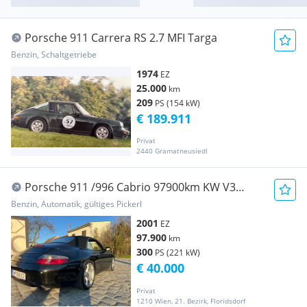
Porsche 911 Carrera RS 2.7 MFI Targa
Benzin, Schaltgetriebe
1974
EZ
25.000
km
209
PS (154 kW)
€ 189.911
Privat
2440 Gramatneusiedl
Porsche 911 /996 Cabrio 97900km KW V3
Klappenauspuff
Benzin, Automatik, gültiges Pickerl
2001
EZ
97.900
km
300
PS (221 kW)
€ 40.000
Privat
1210 Wien, 21. Bezirk, Floridsdorf