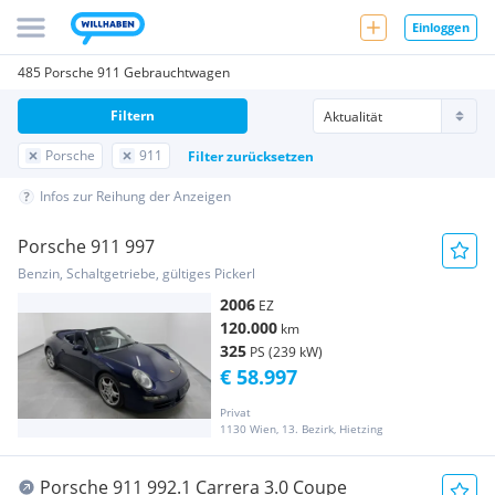
Einloggen
485 Porsche 911 Gebrauchtwagen
Filtern
Porsche
911
Filter zurücksetzen
Infos zur Reihung der Anzeigen
Porsche 911 997
Benzin, Schaltgetriebe, gültiges Pickerl
2006
EZ
120.000
km
325
PS (239 kW)
€ 58.997
Privat
1130 Wien, 13. Bezirk, Hietzing
Porsche 911 992.1 Carrera 3.0 Coupe