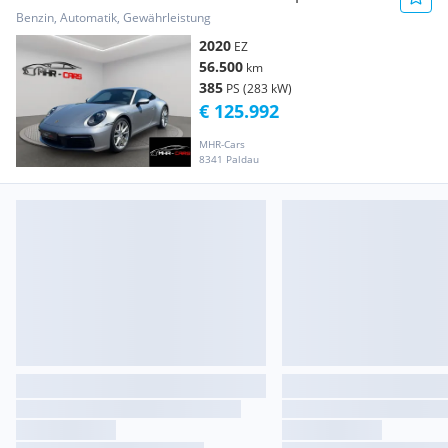
Benzin, Automatik, Gewährleistung
2020
EZ
56.500
km
385
PS (283 kW)
€ 125.992
MHR-Cars
8341 Paldau