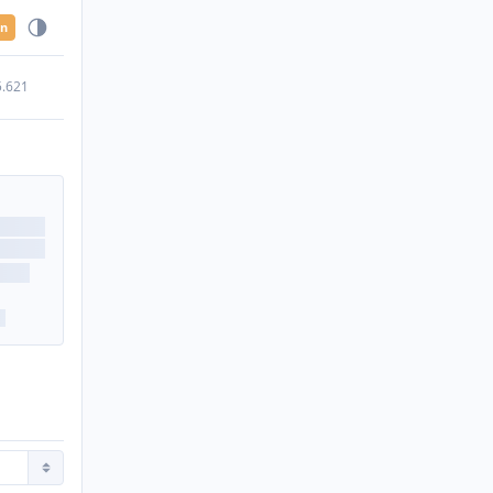
en
5.621