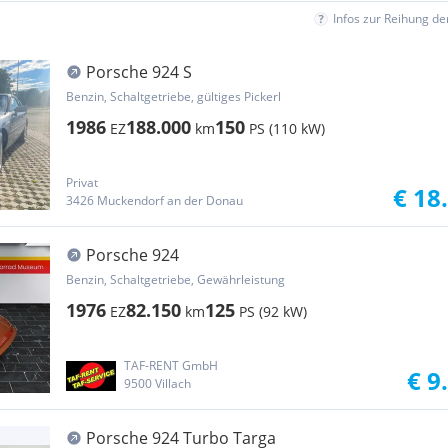
Infos zur Reihung d
Porsche 924 S
Benzin, Schaltgetriebe, gültiges Pickerl
1986
188.000
150
EZ
km
PS (110 kW)
Privat
€ 18
3426 Muckendorf an der Donau
Porsche 924
Benzin, Schaltgetriebe, Gewährleistung
1976
82.150
125
EZ
km
PS (92 kW)
TAF-RENT GmbH
€ 9
9500 Villach
Porsche 924 Turbo Targa