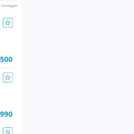
er Anzeigen
.500
.990