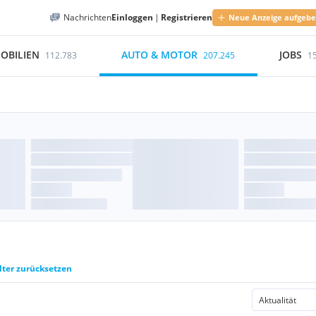
Nachrichten
Einloggen
|
Registrieren
Neue Anzeige aufgeb
OBILIEN
AUTO & MOTOR
JOBS
112.783
207.245
1
lter zurücksetzen