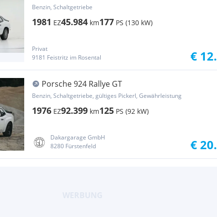
Benzin, Schaltgetriebe
1981
45.984
177
EZ
km
PS (130 kW)
Privat
€ 12
9181 Feistritz im Rosental
Porsche 924 Rallye GT
Benzin, Schaltgetriebe, gültiges Pickerl, Gewährleistung
1976
92.399
125
EZ
km
PS (92 kW)
Dakargarage GmbH
€ 20
8280 Fürstenfeld