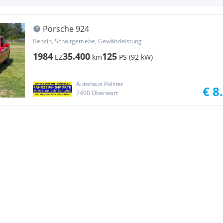
Porsche 924
Benzin, Schaltgetriebe, Gewährleistung
1984
35.400
125
EZ
km
PS (92 kW)
Autohaus Polster
€ 8
7400 Oberwart