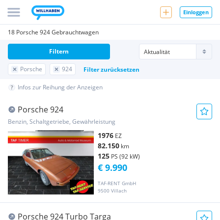
Einloggen
18 Porsche 924 Gebrauchtwagen
Filtern
Porsche
924
Filter zurücksetzen
Infos zur Reihung der Anzeigen
Porsche 924
Benzin, Schaltgetriebe, Gewährleistung
1976
EZ
82.150
km
125
PS (92 kW)
€ 9.990
TAF-RENT GmbH
9500 Villach
Porsche 924 Turbo Targa