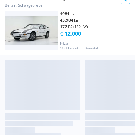
Benzin, Schaltgetriebe
1981
EZ
45.984
km
177
PS (130 kW)
€ 12.000
Privat
9181 Feistritz im Rosental