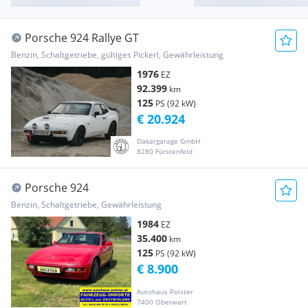
Porsche 924 Rallye GT
Benzin, Schaltgetriebe, gültiges Pickerl, Gewährleistung
1976
EZ
92.399
km
125
PS (92 kW)
€ 20.924
Dakargarage GmbH
8280 Fürstenfeld
Porsche 924
Benzin, Schaltgetriebe, Gewährleistung
1984
EZ
35.400
km
125
PS (92 kW)
€ 8.900
Autohaus Polster
7400 Oberwart