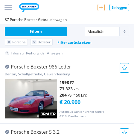
Einloggen
87 Porsche Boxster Gebrauchtwagen
Filtern
Porsche
Boxster
Filter zurücksetzen
Infos zur Reihung der Anzeigen
Porsche Boxster 986 Leder
Benzin, Schaltgetriebe, Gewährleistung
1998
EZ
73.323
km
204
PS (150 kW)
€ 20.900
Autohaus Günter Braher GmbH
4310 Mauthausen
Porsche Boxster S 3,2