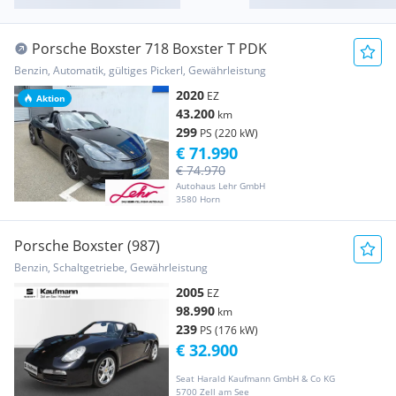
Porsche Boxster 718 Boxster T PDK
Benzin, Automatik, gültiges Pickerl, Gewährleistung
2020
EZ
Aktion
43.200
km
299
PS (220 kW)
€ 71.990
€ 74.970
Autohaus Lehr GmbH
3580 Horn
Porsche Boxster (987)
Benzin, Schaltgetriebe, Gewährleistung
2005
EZ
98.990
km
239
PS (176 kW)
€ 32.900
Seat Harald Kaufmann GmbH & Co KG
5700 Zell am See