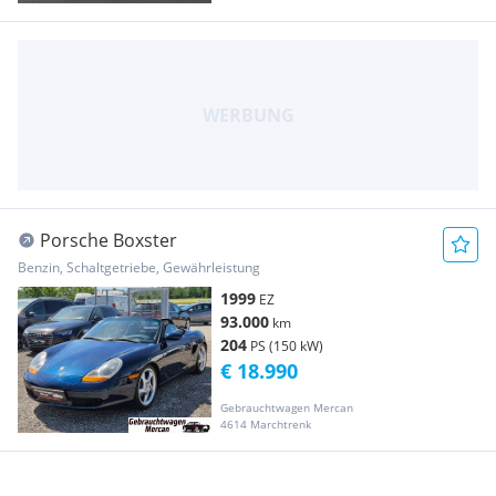
Porsche Boxster
Benzin, Schaltgetriebe, Gewährleistung
1999
EZ
93.000
km
204
PS (150 kW)
€ 18.990
Gebrauchtwagen Mercan
4614 Marchtrenk