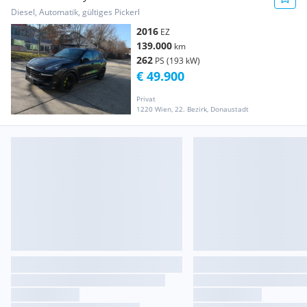
Diesel, Automatik, gültiges Pickerl
2016
EZ
139.000
km
262
PS (193 kW)
€ 49.900
Privat
1220 Wien, 22. Bezirk, Donaustadt