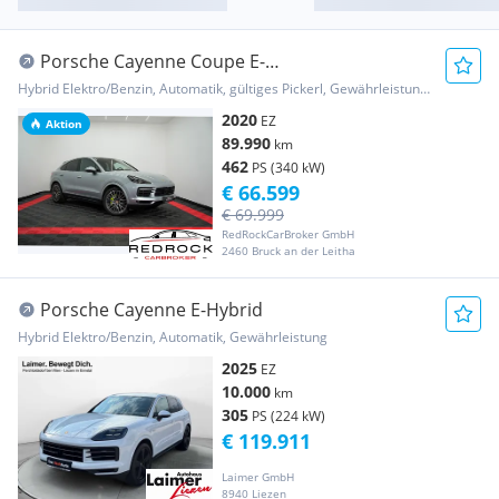
Porsche Cayenne Coupe E-
Hybrid*PorscheApproved 06/27*Me...
Hybrid Elektro/Benzin, Automatik, gültiges Pickerl, Gewährleistung, Garantie
2020
EZ
Aktion
89.990
km
462
PS (340 kW)
€ 66.599
€ 69.999
RedRockCarBroker GmbH
2460 Bruck an der Leitha
Porsche Cayenne E-Hybrid
Hybrid Elektro/Benzin, Automatik, Gewährleistung
2025
EZ
10.000
km
305
PS (224 kW)
€ 119.911
Laimer GmbH
8940 Liezen