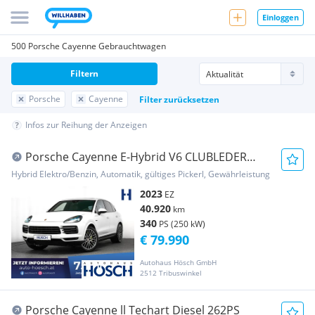
Einloggen
500 Porsche Cayenne Gebrauchtwagen
Filtern
Porsche
Cayenne
Filter zurücksetzen
Infos zur Reihung der Anzeigen
Porsche Cayenne E-Hybrid V6 CLUBLEDER
LUFT PANO SITZKLIMA
Hybrid Elektro/Benzin, Automatik, gültiges Pickerl, Gewährleistung
2023
EZ
40.920
km
340
PS (250 kW)
€ 79.990
Autohaus Hösch GmbH
2512 Tribuswinkel
Porsche Cayenne ll Techart Diesel 262PS