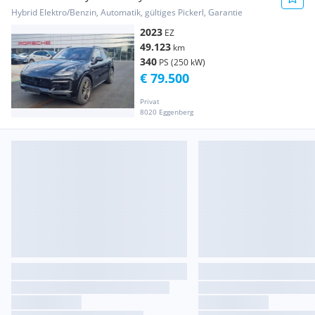
Kredit ohne Bank!
Hybrid Elektro/Benzin, Automatik, gültiges Pickerl, Garantie
2023
EZ
49.123
km
340
PS (250 kW)
€ 79.500
Privat
8020 Eggenberg