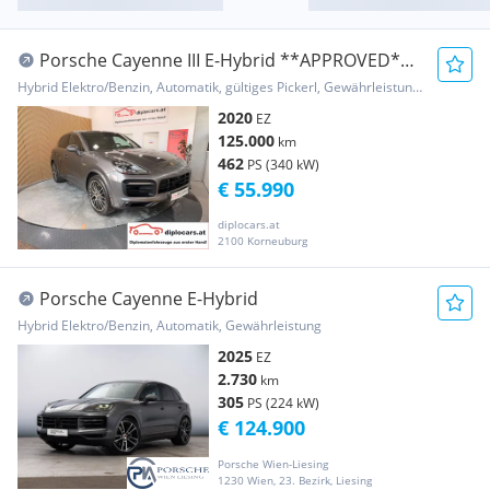
Porsche Cayenne III E-Hybrid **APPROVED**
/// VOLL
Hybrid Elektro/Benzin, Automatik, gültiges Pickerl, Gewährleistung, Garantie
2020
EZ
125.000
km
462
PS (340 kW)
€ 55.990
diplocars.at
2100 Korneuburg
Porsche Cayenne E-Hybrid
Hybrid Elektro/Benzin, Automatik, Gewährleistung
2025
EZ
2.730
km
305
PS (224 kW)
€ 124.900
Porsche Wien-Liesing
1230 Wien, 23. Bezirk, Liesing