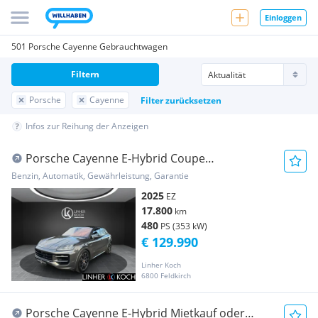
Einloggen
501 Porsche Cayenne Gebrauchtwagen
Filtern
Porsche
Cayenne
Filter zurücksetzen
Infos zur Reihung der Anzeigen
Porsche Cayenne E-Hybrid Coupe
''VOLLAUSSTATTUNG''
Benzin, Automatik, Gewährleistung, Garantie
2025
EZ
17.800
km
480
PS (353 kW)
€ 129.990
Linher Koch
6800 Feldkirch
Porsche Cayenne E-Hybrid Mietkauf oder