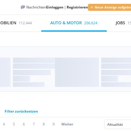
Nachrichten
Einloggen
|
Registrieren
Neue Anzeige aufgeb
OBILIEN
AUTO & MOTOR
JOBS
112.444
206.624
1
Filter zurücksetzen
4
5
6
7
8
9
Weiter