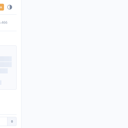
en
5.466