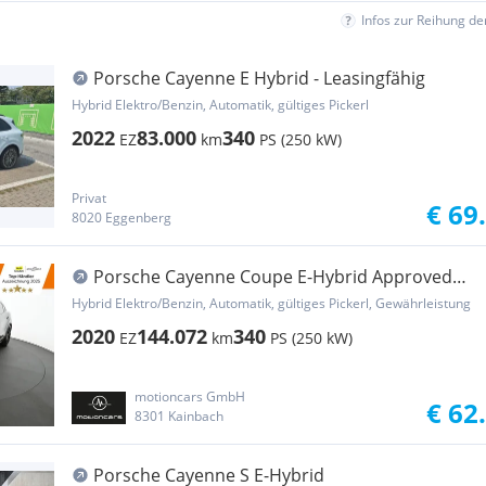
Infos zur Reihung d
Porsche Cayenne E Hybrid - Leasingfähig
Hybrid Elektro/Benzin, Automatik, gültiges Pickerl
2022
83.000
340
EZ
km
PS (250 kW)
Privat
€ 69
8020 Eggenberg
Porsche Cayenne Coupe E-Hybrid Approved
11/2026 Carbon
Hybrid Elektro/Benzin, Automatik, gültiges Pickerl, Gewährleistung
2020
144.072
340
EZ
km
PS (250 kW)
motioncars GmbH
€ 62
8301 Kainbach
Porsche Cayenne S E-Hybrid