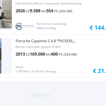
Hybrid Elektro/Benzin, Automatik, Gewährleistung
2026
9.588
354
EZ
km
PS (260 kW)
Porsche Linz-Leonding
€ 144
4060 Leonding
Porsche Cayenne S 4.8 *PICKERL
9/27*RFK*SCHIEBEDACH*21ZOLL TURBO
Benzin, Automatik, gültiges Pickerl
2013
169.000
400
EZ
km
PS (294 kW)
Privat
€ 21
1140 Wien, 14. Bezirk, Penzing