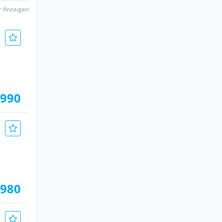
er Anzeigen
.990
.980