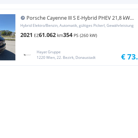
Porsche Cayenne III S E-Hybrid PHEV 21,8 kWh
Aut. /// F...
Hybrid Elektro/Benzin, Automatik, gültiges Pickerl, Gewährleistung
2021
61.062
354
EZ
km
PS (260 kW)
Hayat Gruppe
€ 73
1220 Wien, 22. Bezirk, Donaustadt