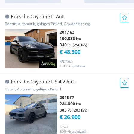
Porsche Cayenne III Aut.
Benzin, Automatik, gültiges Pickerl, Gewährleistung
2017
EZ
150.336
km
340
PS (250 kW)
€ 48.300
KFZ Pinar
2333 Leopoldsdorf
Porsche Cayenne II S 4,2 Aut.
Diesel, Automatik, gültiges Pickerl
2015
EZ
284.000
km
385
PS (283 kW)
€ 26.900
Privat
3040 Neulengbach