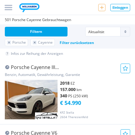
Einloggen
501 Porsche Cayenne Gebrauchtwagen
Filtern
Porsche
Cayenne
Filter zurücksetzen
Infos zur Reihung der Anzeigen
Porsche Cayenne III
/PANO/LUFT/4xSHZG/Sitzlüftung/Soft
Benzin, Automatik, Gewährleistung, Garantie
2018
EZ
157.000
km
340
PS (250 kW)
€ 54.990
KFZ Stella
2604 Theresienfeld
Porsche Cayenne V6