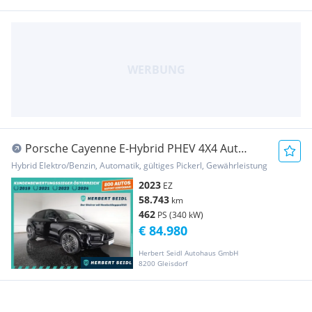
Porsche Cayenne E-Hybrid PHEV 4X4 Aut
*LUFTFAHRWERK / M...
Hybrid Elektro/Benzin, Automatik, gültiges Pickerl, Gewährleistung
2023
EZ
58.743
km
462
PS (340 kW)
€ 84.980
Herbert Seidl Autohaus GmbH
8200 Gleisdorf