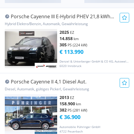
Porsche Cayenne III E-Hybrid PHEV 21,8 kWh
Black Editio...
Hybrid Elektro/Benzin, Automatik, Gewährleistung
2025
EZ
14.858
km
305
PS (224 kW)
€ 113.990
Denzel & Unterberger GmbH & CO KG, Autowelt Innsbruck
6020 Innsbruck
Porsche Cayenne II 4,1 Diesel Aut.
Diesel, Automatik, gültiges Pickerl, Gewährleistung
2013
EZ
158.900
km
382
PS (281 kW)
€ 36.900
Automobile Pühringer GmbH
4722 Peuerbach