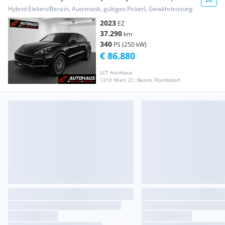
1.BESITZ |...
Hybrid Elektro/Benzin, Automatik, gültiges Pickerl, Gewährleistung
2023
EZ
37.290
km
340
PS (250 kW)
€ 86.880
LCT Autohaus
1210 Wien, 21. Bezirk, Floridsdorf