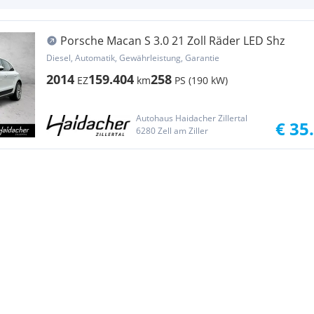
Porsche Macan S 3.0 21 Zoll Räder LED Shz
Diesel, Automatik, Gewährleistung, Garantie
2014
159.404
258
EZ
km
PS (190 kW)
Autohaus Haidacher Zillertal
€ 35
6280 Zell am Ziller