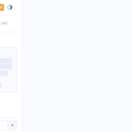
en
5.542