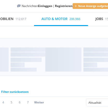
Nachrichten
Einloggen
|
Registrieren
Neue Anzeige aufgeb
OBILIEN
AUTO & MOTOR
JOBS
112.617
206.966
1
Filter zurücksetzen
4
5
6
7
Weiter