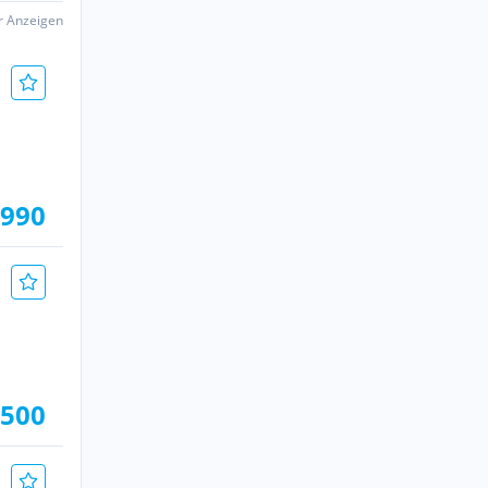
er Anzeigen
.990
.500