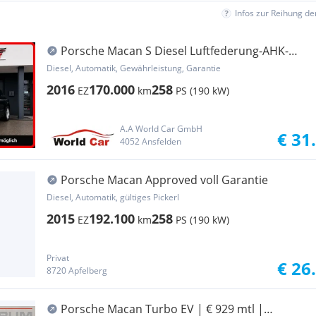
Infos zur Reihung d
Porsche Macan S Diesel Luftfederung-AHK-
Garantie
Diesel, Automatik, Gewährleistung, Garantie
2016
170.000
258
EZ
km
PS (190 kW)
A.A World Car GmbH
€ 31
4052 Ansfelden
Porsche Macan Approved voll Garantie
Diesel, Automatik, gültiges Pickerl
2015
192.100
258
EZ
km
PS (190 kW)
Privat
€ 26
8720 Apfelberg
Porsche Macan Turbo EV | € 929 mtl |