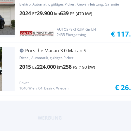
Vollausstattung |
Elektro, Automatik, gültiges Pickerl, Gewährleistung, Garantie
2024
29.900
639
EZ
km
PS (470 kW)
AUTOSPEKTRUM GmbH
€ 117
2435 Ebergassing
Porsche Macan 3.0 Macan S
Diesel, Automatik, gültiges Pickerl
2015
224.000
258
EZ
km
PS (190 kW)
Privat
€ 26
1040 Wien, 04. Bezirk, Wieden