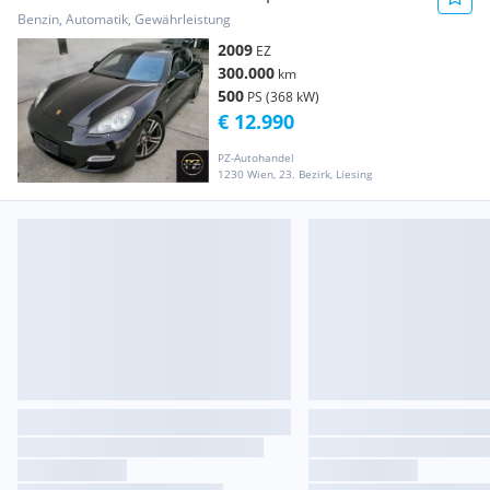
** EXPORT ...
Benzin, Automatik, Gewährleistung
2009
EZ
300.000
km
500
PS (368 kW)
€ 12.990
PZ-Autohandel
1230 Wien, 23. Bezirk, Liesing