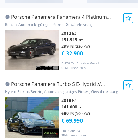
Porsche Panamera Panamera 4 Platinum
Edition SAGA,Luft
Benzin, Automatik, gültiges Pickerl, Gewährleistung
2012
EZ
151.515
km
299
PS (220 kW)
€ 32.900
FLAT6 Car Emotion GmbH
5161 Elixhausen
Porsche Panamera Turbo S E-Hybrid //
Panoramadach // BO...
Hybrid Elektro/Benzin, Automatik, gültiges Pickerl, Gewährleistung
2018
EZ
141.000
km
680
PS (500 kW)
€ 69.990
PRO-CARS 24
2544 Leobersdorf