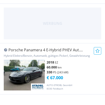
Porsche Panamera 4 E-Hybrid PHEV Aut.
SPITZENZUSTAND!! ...
Hybrid Elektro/Benzin, Automatik, gültiges Pickerl, Gewährleistung
2018
EZ
60.000
km
330
PS (243 kW)
€ 67.000
AUTO-STROBL GesmbH
8330 Feldbach