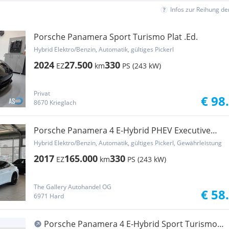
Infos zur Reihung d
Porsche Panamera Sport Turismo Plat .Ed.
Hybrid Elektro/Benzin, Automatik, gültiges Pickerl
2024
27.500
330
EZ
km
PS (243 kW)
Privat
€ 98
8670 Krieglach
Porsche Panamera 4 E-Hybrid PHEV Executive
Aut.*Panoram...
Hybrid Elektro/Benzin, Automatik, gültiges Pickerl, Gewährleistung
2017
165.000
330
EZ
km
PS (243 kW)
The Gallery Autohandel OG
€ 58
6971 Hard
Porsche Panamera 4 E-Hybrid Sport Turismo