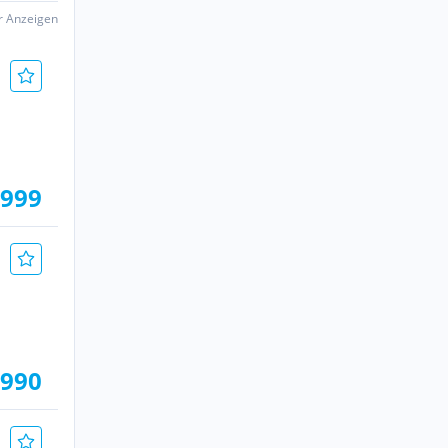
er Anzeigen
.999
.990