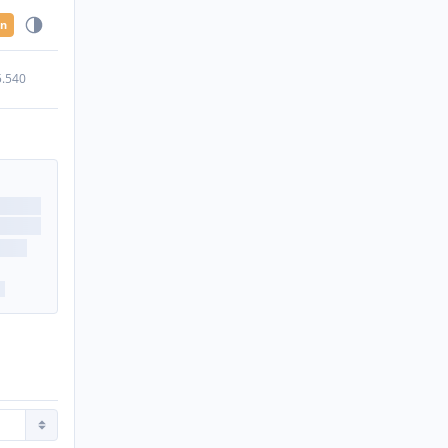
en
5.540