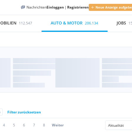
Nachrichten
Einloggen
|
Registrieren
Neue Anzeige aufgeb
OBILIEN
AUTO & MOTOR
JOBS
112.547
206.134
1
a
Filter zurücksetzen
4
5
6
7
8
Weiter