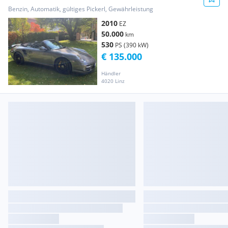
Benzin, Automatik, gültiges Pickerl, Gewährleistung
2010
EZ
50.000
km
530
PS (390 kW)
€ 135.000
Händler
4020 Linz