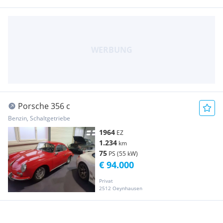
Porsche 356 c
Benzin, Schaltgetriebe
1964
EZ
1.234
km
75
PS (55 kW)
€ 94.000
Privat
2512 Oeynhausen