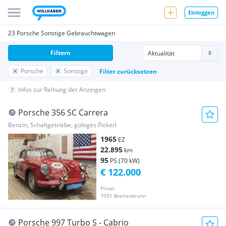
Einloggen
23 Porsche Sonstige Gebrauchtwagen
Filtern
Porsche
Sonstige
Filter zurücksetzen
Infos zur Reihung der Anzeigen
Porsche 356 SC Carrera
Benzin, Schaltgetriebe, gültiges Pickerl
1965
EZ
22.895
km
95
PS (70 kW)
€ 122.000
Privat
7091 Breitenbrunn
Porsche 997 Turbo S - Cabrio