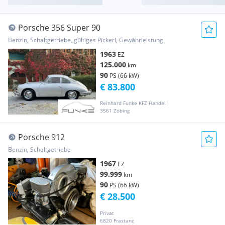
Porsche 356 Super 90
Benzin, Schaltgetriebe, gültiges Pickerl, Gewährleistung
1963
EZ
125.000
km
90
PS (66 kW)
€ 83.800
Reinhard Funke KFZ Handel
3561 Zöbing
Porsche 912
Benzin, Schaltgetriebe
1967
EZ
99.999
km
90
PS (66 kW)
€ 28.500
Privat
6820 Frastanz