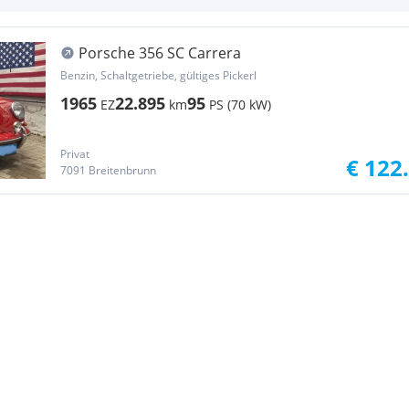
Porsche 356 SC Carrera
Benzin, Schaltgetriebe, gültiges Pickerl
1965
22.895
95
EZ
km
PS (70 kW)
Privat
€ 122
7091 Breitenbrunn