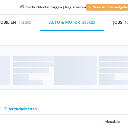
Nachrichten
Einloggen
|
Registrieren
Neue Anzeige aufgeb
OBILIEN
AUTO & MOTOR
JOBS
112.365
205.623
1
Filter zurücksetzen