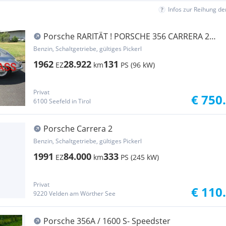
Infos zur Reihung d
Porsche RARITÄT ! PORSCHE 356 CARRERA 2
GT-GS 2000. DE.
Benzin, Schaltgetriebe, gültiges Pickerl
1962
28.922
131
EZ
km
PS (96 kW)
Privat
€ 750
6100 Seefeld in Tirol
Porsche Carrera 2
Benzin, Schaltgetriebe, gültiges Pickerl
1991
84.000
333
EZ
km
PS (245 kW)
Privat
€ 110
9220 Velden am Wörther See
Porsche 356A / 1600 S- Speedster