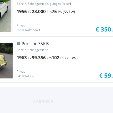
Benzin, Schaltgetriebe, gültiges Pickerl
1956
23.000
75
EZ
km
PS (55 kW)
Privat
€ 350
8010 Waltendorf
Porsche 356 B
Benzin, Schaltgetriebe
1963
99.356
102
EZ
km
PS (75 kW)
Privat
€ 59
8410 Wildon