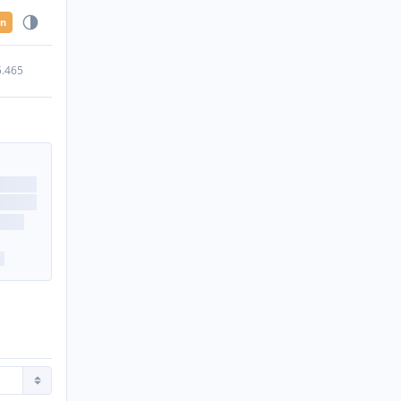
en
5.465