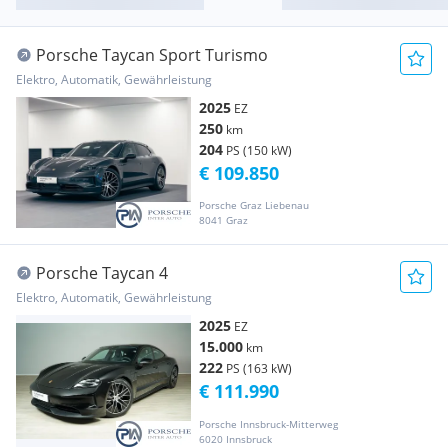
Porsche Taycan Sport Turismo
Elektro, Automatik, Gewährleistung
2025
EZ
250
km
204
PS (150 kW)
€ 109.850
Porsche Graz Liebenau
8041 Graz
Porsche Taycan 4
Elektro, Automatik, Gewährleistung
2025
EZ
15.000
km
222
PS (163 kW)
€ 111.990
Porsche Innsbruck-Mitterweg
6020 Innsbruck