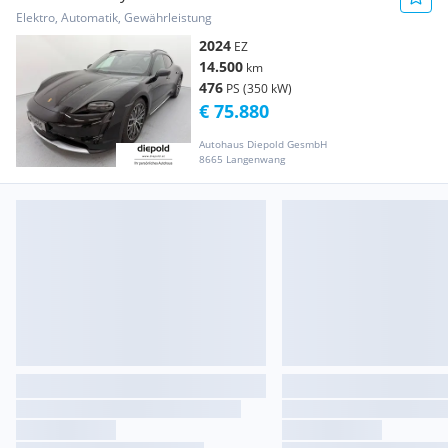
Elektro, Automatik, Gewährleistung
2024
EZ
14.500
km
476
PS (350 kW)
€ 75.880
Autohaus Diepold GesmbH
8665 Langenwang