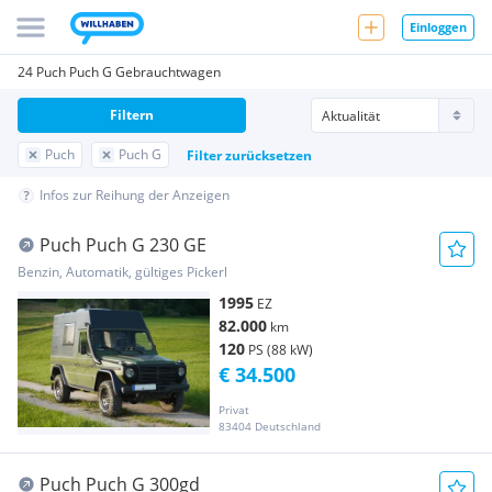
Einloggen
24 Puch Puch G Gebrauchtwagen
Filtern
Puch
Puch G
Filter zurücksetzen
Infos zur Reihung der Anzeigen
Puch Puch G 230 GE
Benzin, Automatik, gültiges Pickerl
1995
EZ
82.000
km
120
PS (88 kW)
€ 34.500
Privat
83404 Deutschland
Puch Puch G 300gd