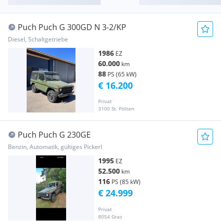
Puch Puch G 300GD N 3-2/KP
Diesel, Schaltgetriebe
1986
EZ
60.000
km
88
PS (65 kW)
€ 16.200
Privat
3100 St. Pölten
Puch Puch G 230GE
Benzin, Automatik, gültiges Pickerl
1995
EZ
52.500
km
116
PS (85 kW)
€ 24.999
Privat
8054 Graz