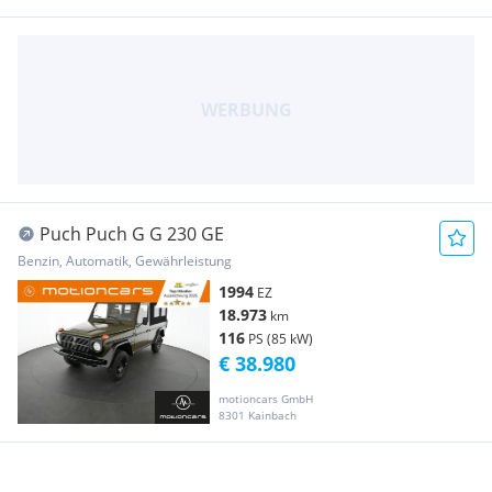
Puch Puch G G 230 GE
Benzin, Automatik, Gewährleistung
1994
EZ
18.973
km
116
PS (85 kW)
€ 38.980
motioncars GmbH
8301 Kainbach