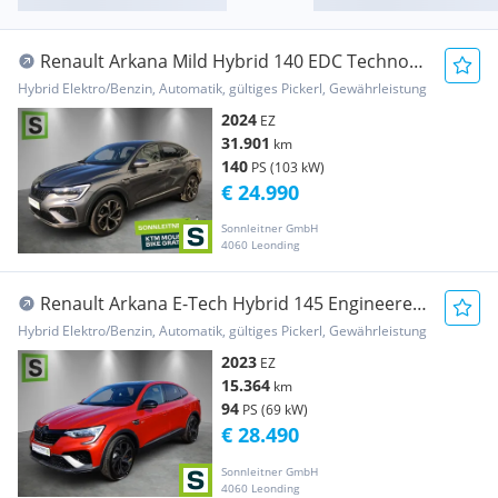
Renault Arkana Mild Hybrid 140 EDC Techno
Aut.
Hybrid Elektro/Benzin, Automatik, gültiges Pickerl, Gewährleistung
2024
EZ
31.901
km
140
PS (103 kW)
€ 24.990
Sonnleitner GmbH
4060 Leonding
Renault Arkana E-Tech Hybrid 145 Engineered
Aut.
Hybrid Elektro/Benzin, Automatik, gültiges Pickerl, Gewährleistung
2023
EZ
15.364
km
94
PS (69 kW)
€ 28.490
Sonnleitner GmbH
4060 Leonding