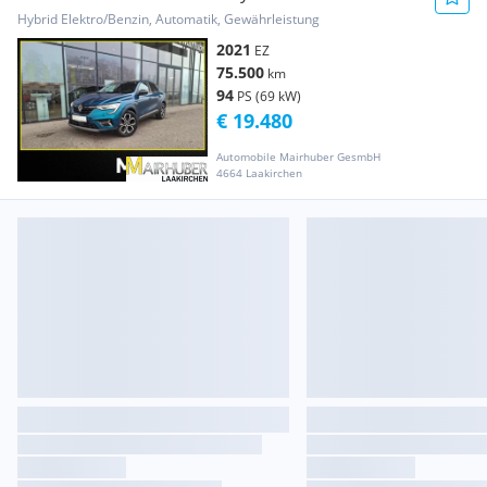
Hybrid Elektro/Benzin, Automatik, Gewährleistung
2021
EZ
75.500
km
94
PS (69 kW)
€ 19.480
Automobile Mairhuber GesmbH
4664 Laakirchen