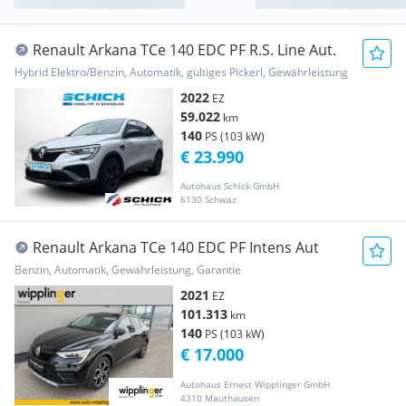
Renault Arkana TCe 140 EDC PF R.S. Line Aut.
Hybrid Elektro/Benzin, Automatik, gültiges Pickerl, Gewährleistung
2022
EZ
59.022
km
140
PS (103 kW)
€ 23.990
Autohaus Schick GmbH
6130 Schwaz
Renault Arkana TCe 140 EDC PF Intens Aut
Benzin, Automatik, Gewährleistung, Garantie
2021
EZ
101.313
km
140
PS (103 kW)
€ 17.000
Autohaus Ernest Wipplinger GmbH
4310 Mauthausen