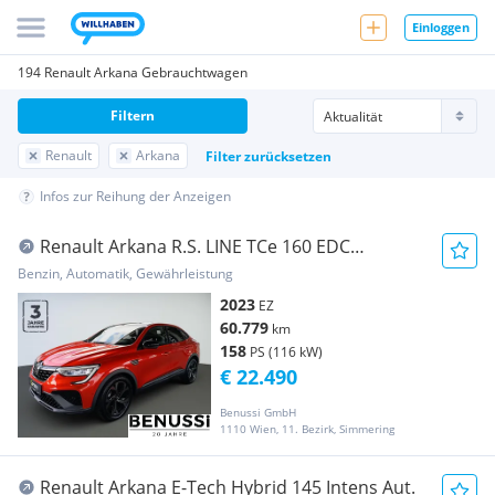
Einloggen
194 Renault Arkana Gebrauchtwagen
Filtern
Renault
Arkana
Filter zurücksetzen
Infos zur Reihung der Anzeigen
Renault Arkana R.S. LINE TCe 160 EDC
Conquest RS-Line
Benzin, Automatik, Gewährleistung
2023
EZ
60.779
km
158
PS (116 kW)
€ 22.490
Benussi GmbH
1110 Wien, 11. Bezirk, Simmering
Renault Arkana E-Tech Hybrid 145 Intens Aut.