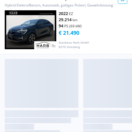
Hybrid Elektro/Benzin, Automatik, gültiges Pickerl, Gewährleistung
2022
EZ
29.214
km
94
PS (69 kW)
€ 21.490
Autohaus Harb GmbH
8570 Voitsberg