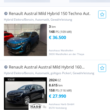
Renault Austral Mild Hybrid 150 Techno Aut.
Hybrid Elektro/Benzin, Automatik, Gewährleistung
3
km
148
PS (109 kW)
€ 36.500
Autohaus Waidhofen
3830 Waidhofen an der Thaya
Renault Austral Austral Mild Hybrid 160
Evolution Aut.
Hybrid Elektro/Benzin, Automatik, gültiges Pickerl, Gewährleistung
2024
EZ
8.615
km
158
PS (116 kW)
€ 27.990
Autohaus Harb GmbH
8570 Voitsberg