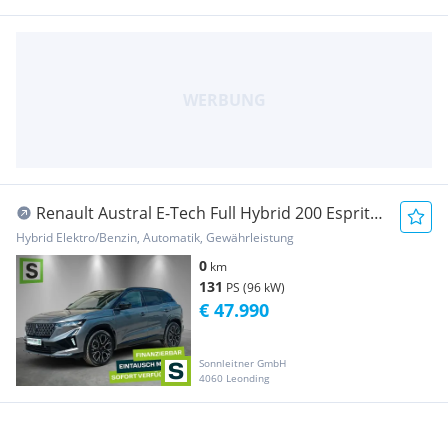
Renault Austral E-Tech Full Hybrid 200 Esprit
Alpine Aut.
Hybrid Elektro/Benzin, Automatik, Gewährleistung
0
km
131
PS (96 kW)
€ 47.990
Sonnleitner GmbH
4060 Leonding