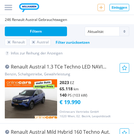
Einloggen
246 Renault Austral Gebrauchtwagen
Filtern
Renault
Austral
Filter zurücksetzen
Infos zur Reihung der Anzeigen
Renault Austral 1.3 TCe Techno LED NAVI
LEDER R-KAMERA
Benzin, Schaltgetriebe, Gewährleistung
2023
EZ
65.118
km
140
PS (103 kW)
€ 19.990
Onlinecars Vertriebs GmbH
1020 Wien, 02. Bezirk, Leopoldstadt
Renault Austral Mild Hybrid 160 Techno Aut.