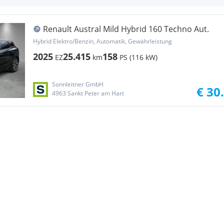
Renault Austral Mild Hybrid 160 Techno Aut.
Hybrid Elektro/Benzin, Automatik, Gewährleistung
2025
25.415
158
EZ
km
PS (116 kW)
Sonnleitner GmbH
€ 30
4963 Sankt Peter am Hart