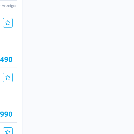
er Anzeigen
.490
.990