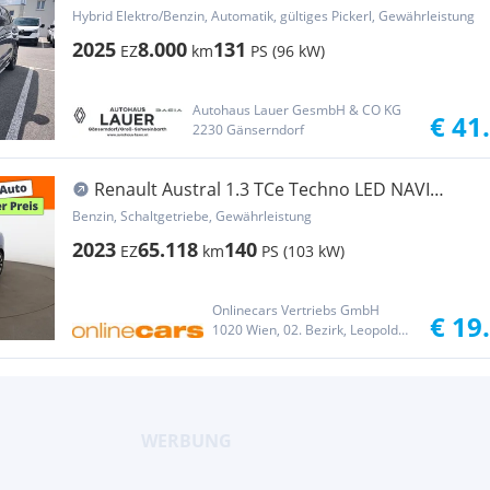
Alpine Aut.
Hybrid Elektro/Benzin, Automatik, gültiges Pickerl, Gewährleistung
2025
8.000
131
EZ
km
PS (96 kW)
Autohaus Lauer GesmbH & CO KG
€ 41
2230 Gänserndorf
Renault Austral 1.3 TCe Techno LED NAVI
LEDER R-KAMERA
Benzin, Schaltgetriebe, Gewährleistung
2023
65.118
140
EZ
km
PS (103 kW)
Onlinecars Vertriebs GmbH
€ 19
1020 Wien, 02. Bezirk, Leopoldstadt