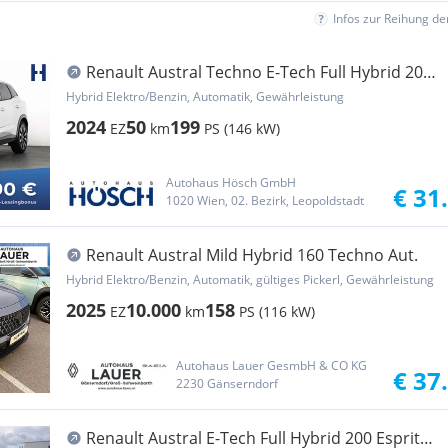
Infos zur Reihung d
Renault Austral Techno E-Tech Full Hybrid 200
SCHNÄPPCHEN
Hybrid Elektro/Benzin, Automatik, Gewährleistung
2024
50
199
EZ
km
PS (146 kW)
Autohaus Hösch GmbH
€ 31
1020 Wien, 02. Bezirk, Leopoldstadt
Renault Austral Mild Hybrid 160 Techno Aut.
Hybrid Elektro/Benzin, Automatik, gültiges Pickerl, Gewährleistung
2025
10.000
158
EZ
km
PS (116 kW)
Autohaus Lauer GesmbH & CO KG
€ 37
2230 Gänserndorf
Renault Austral E-Tech Full Hybrid 200 Esprit