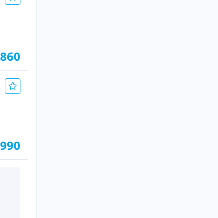
.860
.990