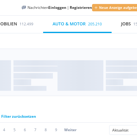
Nachrichten
Einloggen
|
Registrieren
Neue Anzeige aufgeb
OBILIEN
AUTO & MOTOR
JOBS
112.499
205.210
1
Filter zurücksetzen
4
5
6
7
8
9
Weiter