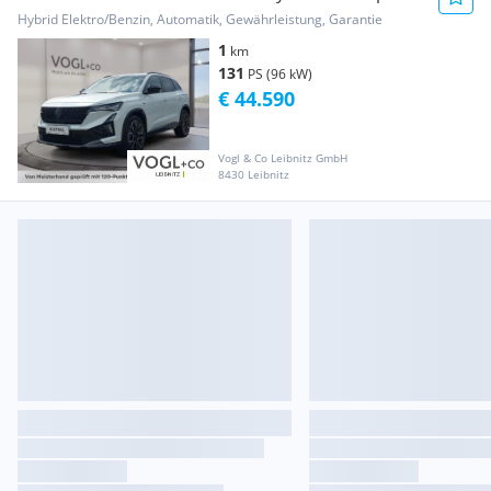
Alpine Aut.
Hybrid Elektro/Benzin, Automatik, Gewährleistung, Garantie
1
km
131
PS (96 kW)
€ 44.590
Vogl & Co Leibnitz GmbH
8430 Leibnitz