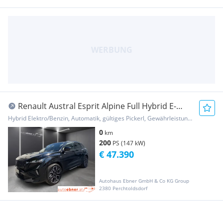
Renault Austral Esprit Alpine Full Hybrid E-
Tech 200 (M...
Hybrid Elektro/Benzin, Automatik, gültiges Pickerl, Gewährleistung, Garantie
0
km
200
PS (147 kW)
€ 47.390
Autohaus Ebner GmbH & Co KG Group
2380 Perchtoldsdorf