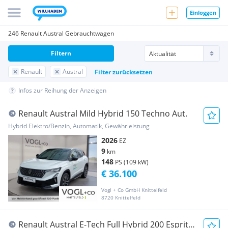
Einloggen
246 Renault Austral Gebrauchtwagen
Filtern
Renault
Austral
Filter zurücksetzen
Infos zur Reihung der Anzeigen
Renault Austral Mild Hybrid 150 Techno Aut.
Hybrid Elektro/Benzin, Automatik, Gewährleistung
2026
EZ
9
km
148
PS (109 kW)
€ 36.100
Vogl + Co GmbH Knittelfeld
8720 Knittelfeld
Renault Austral E-Tech Full Hybrid 200 Esprit