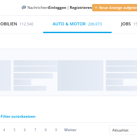
Nachrichten
Einloggen
|
Registrieren
Neue Anzeige aufgeb
OBILIEN
AUTO & MOTOR
JOBS
112.540
206.073
1
Filter zurücksetzen
4
5
6
7
8
9
Weiter