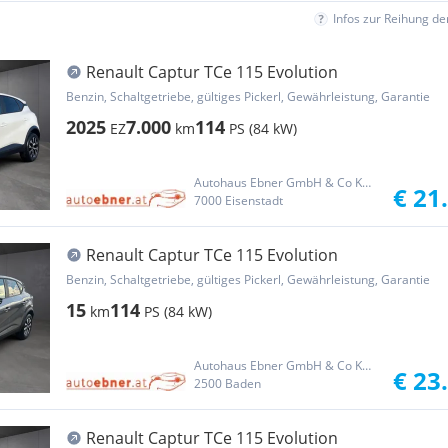
Infos zur Reihung d
Renault Captur TCe 115 Evolution
Benzin, Schaltgetriebe, gültiges Pickerl, Gewährleistung, Garantie
2025
7.000
114
EZ
km
PS (84 kW)
Autohaus Ebner GmbH & Co KG Group
€ 21
7000 Eisenstadt
Renault Captur TCe 115 Evolution
Benzin, Schaltgetriebe, gültiges Pickerl, Gewährleistung, Garantie
15
114
km
PS (84 kW)
Autohaus Ebner GmbH & Co KG Group
€ 23
2500 Baden
Renault Captur TCe 115 Evolution