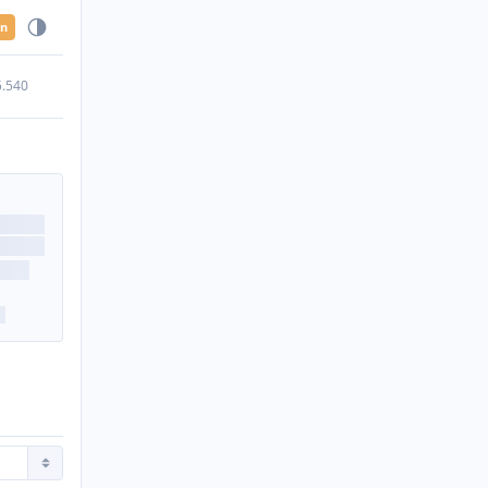
en
5.540