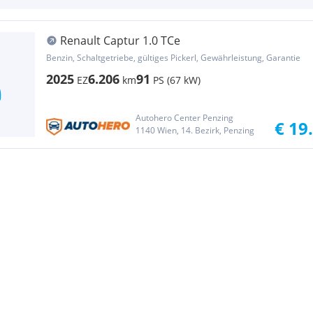
Renault Captur 1.0 TCe
Benzin, Schaltgetriebe, gültiges Pickerl, Gewährleistung, Garantie
2025
6.206
91
EZ
km
PS (67 kW)
Autohero Center Penzing
€ 19
1140 Wien, 14. Bezirk, Penzing