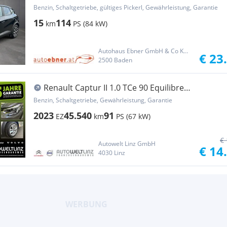
Benzin, Schaltgetriebe, gültiges Pickerl, Gewährleistung, Garantie
15
114
km
PS (84 kW)
Autohaus Ebner GmbH & Co KG Group
€ 23
2500 Baden
Renault Captur II 1.0 TCe 90 Equilibre
LED+SpurW+SpurH
Benzin, Schaltgetriebe, Gewährleistung, Garantie
2023
45.540
91
EZ
km
PS (67 kW)
€ 
Autowelt Linz GmbH
€ 14
4030 Linz