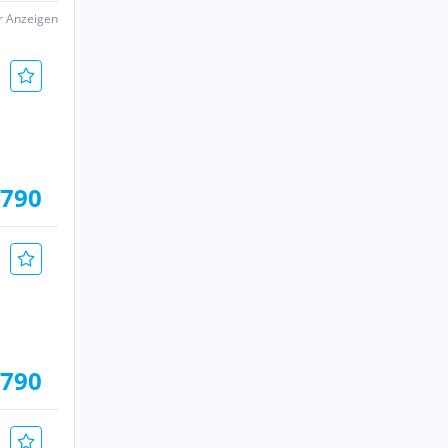
er Anzeigen
.790
.790