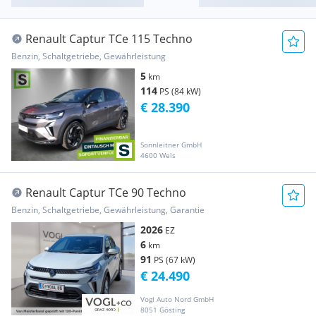
Renault Captur TCe 115 Techno
Benzin, Schaltgetriebe, Gewährleistung
5
km
114
PS (84 kW)
€ 28.390
Sonnleitner GmbH
4600 Wels
Renault Captur TCe 90 Techno
Benzin, Schaltgetriebe, Gewährleistung, Garantie
2026
EZ
6
km
91
PS (67 kW)
€ 24.490
Vogl Auto Nord GmbH
8051 Gösting