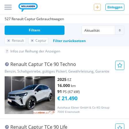
Einloggen
527 Renault Captur Gebrauchtwagen
Filtern
Renault
Captur
Filter zurücksetzen
Infos zur Reihung der Anzeigen
Renault Captur TCe 90 Techno
Benzin, Schaltgetriebe, gültiges Pickerl, Gewährleistung, Garantie
2025
EZ
16.000
km
91
PS (67 kW)
€ 21.490
Autohaus Ebner GmbH & Co KG Group
7000 Eisenstadt
Renault Captur TCe 90 Life