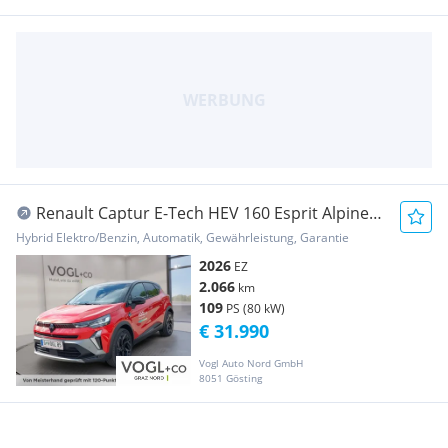
Renault Captur E-Tech HEV 160 Esprit Alpine
Aut.
Hybrid Elektro/Benzin, Automatik, Gewährleistung, Garantie
2026
EZ
2.066
km
109
PS (80 kW)
€ 31.990
Vogl Auto Nord GmbH
8051 Gösting