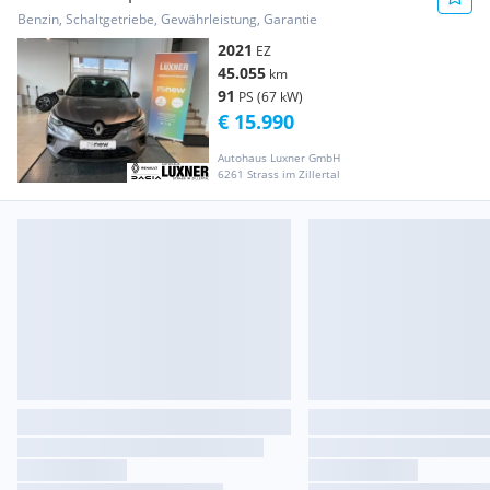
Benzin, Schaltgetriebe, Gewährleistung, Garantie
2021
EZ
45.055
km
91
PS (67 kW)
€ 15.990
Autohaus Luxner GmbH
6261 Strass im Zillertal