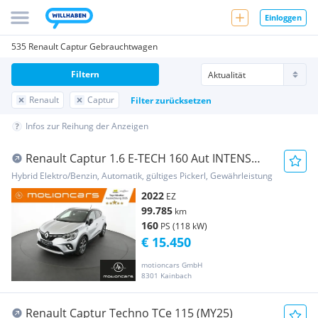
Einloggen
535 Renault Captur Gebrauchtwagen
Filtern
Renault
Captur
Filter zurücksetzen
Infos zur Reihung der Anzeigen
Renault Captur 1.6 E-TECH 160 Aut INTENS
Pickerl NEU
Hybrid Elektro/Benzin, Automatik, gültiges Pickerl, Gewährleistung
2022
EZ
99.785
km
160
PS (118 kW)
€ 15.450
motioncars GmbH
8301 Kainbach
Renault Captur Techno TCe 115 (MY25)