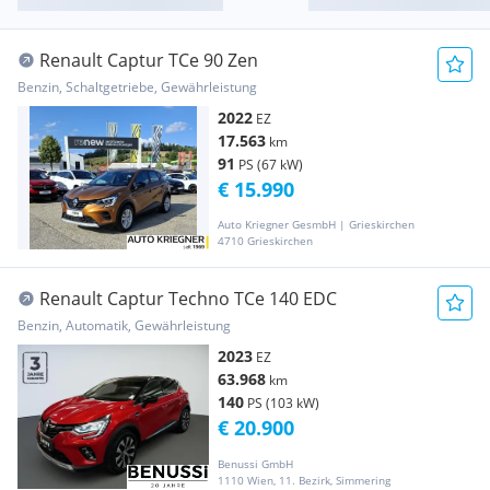
Renault Captur TCe 90 Zen
Benzin, Schaltgetriebe, Gewährleistung
2022
EZ
17.563
km
91
PS (67 kW)
€ 15.990
Auto Kriegner GesmbH | Grieskirchen
4710 Grieskirchen
Renault Captur Techno TCe 140 EDC
Benzin, Automatik, Gewährleistung
2023
EZ
63.968
km
140
PS (103 kW)
€ 20.900
Benussi GmbH
1110 Wien, 11. Bezirk, Simmering