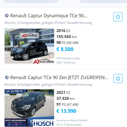
Renault Captur Dynamique TCe 90
**Sitzheizung/Navigation**
Benzin, Schaltgetriebe, gültiges Pickerl, Gewährleistung
2016
EZ
155.565
km
90
PS (66 kW)
€ 8.500
KFZ-Handel-Jodas
2601 Sollenau
Renault Captur TCe 90 Zen JETZT ZUGREIFEN
GELEGENHEIT ++
Benzin, Schaltgetriebe, gültiges Pickerl, Gewährleistung
2021
EZ
37.420
km
91
PS (67 kW)
€ 13.990
Autohaus Hösch GmbH
2512 Tribuswinkel