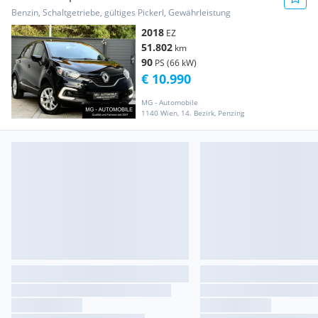
Benzin, Schaltgetriebe, gültiges Pickerl, Gewährleistung
2018
EZ
51.802
km
90
PS (66 kW)
€ 10.990
MG - Automobile
1140 Wien, 14. Bezirk, Penzing