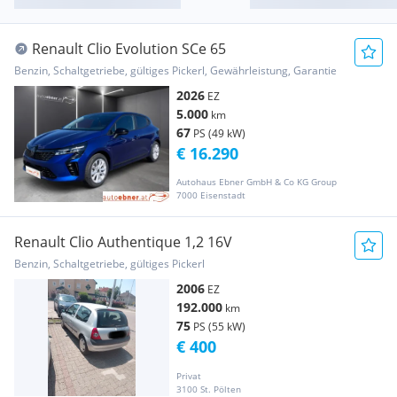
Renault Clio Evolution SCe 65
Benzin, Schaltgetriebe, gültiges Pickerl, Gewährleistung, Garantie
2026
EZ
5.000
km
67
PS (49 kW)
€ 16.290
Autohaus Ebner GmbH & Co KG Group
7000 Eisenstadt
Renault Clio Authentique 1,2 16V
Benzin, Schaltgetriebe, gültiges Pickerl
2006
EZ
192.000
km
75
PS (55 kW)
€ 400
Privat
3100 St. Pölten