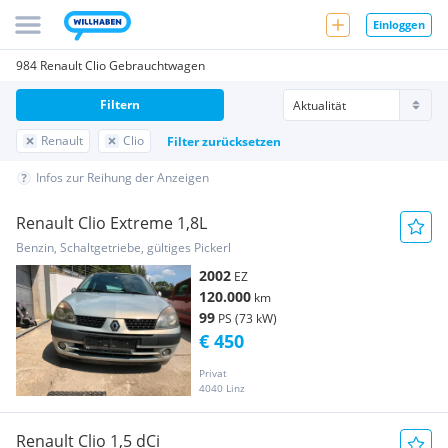
Einloggen
984 Renault Clio Gebrauchtwagen
Filtern
Renault
Clio
Filter zurücksetzen
Infos zur Reihung der Anzeigen
Renault Clio Extreme 1,8L
Benzin, Schaltgetriebe, gültiges Pickerl
2002
EZ
120.000
km
99
PS (73 kW)
€ 450
Privat
4040 Linz
Renault Clio 1,5 dCi