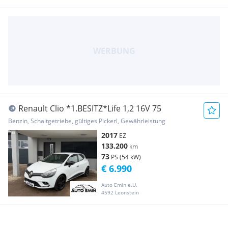
Renault Clio *1.BESITZ*Life 1,2 16V 75
Benzin, Schaltgetriebe, gültiges Pickerl, Gewährleistung
2017
EZ
133.200
km
73
PS (54 kW)
€ 6.990
Auto Emin e.U.
4592 Leonstein