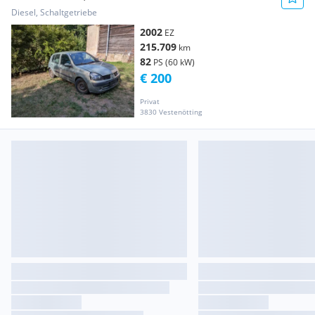
Diesel, Schaltgetriebe
2002
EZ
215.709
km
82
PS (60 kW)
€ 200
Privat
3830 Vestenötting