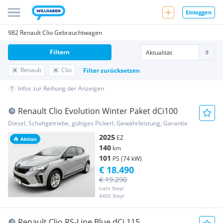
Einloggen
982 Renault Clio Gebrauchtwagen
Filtern
Renault
Clio
Filter zurücksetzen
Infos zur Reihung der Anzeigen
Renault Clio Evolution Winter Paket dCi100
Diesel, Schaltgetriebe, gültiges Pickerl, Gewährleistung, Garantie
2025
EZ
Aktion
140
km
101
PS (74 kW)
€ 18.490
€ 19.290
Lietz Steyr
4400 Steyr
Renault Clio RS-Line Blue dCi 115