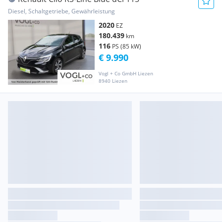
Diesel, Schaltgetriebe, Gewährleistung
2020
EZ
180.439
km
116
PS (85 kW)
€ 9.990
Vogl + Co GmbH Liezen
8940 Liezen