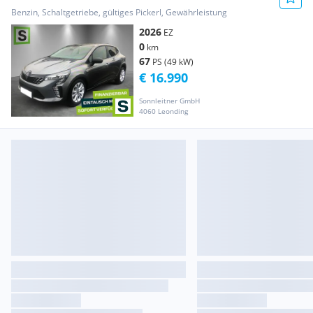
Benzin, Schaltgetriebe, gültiges Pickerl, Gewährleistung
2026
EZ
0
km
67
PS (49 kW)
€ 16.990
Sonnleitner GmbH
4060 Leonding