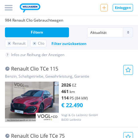
Einloggen
984 Renault Clio Gebrauchtwagen
Filtern
Renault
Clio
Filter zurücksetzen
Infos zur Reihung der Anzeigen
Renault Clio TCe 115
Benzin, Schaltgetriebe, Gewährleistung, Garantie
2026
EZ
461
km
114
PS (84 kW)
€ 22.490
Vogl & Co Leibnitz GmbH
8430 Leibnitz
Renault Clio Life TCe 75