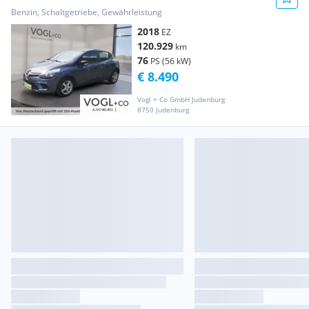
Benzin, Schaltgetriebe, Gewährleistung
2018
EZ
120.929
km
76
PS (56 kW)
€ 8.490
Vogl + Co GmbH Judenburg
8750 Judenburg