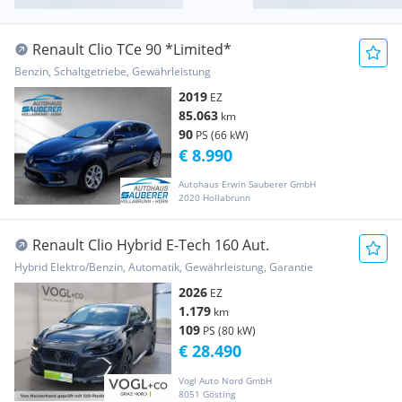
Renault Clio TCe 90 *Limited*
Benzin, Schaltgetriebe, Gewährleistung
2019
EZ
85.063
km
90
PS (66 kW)
€ 8.990
Autohaus Erwin Sauberer GmbH
2020 Hollabrunn
Renault Clio Hybrid E-Tech 160 Aut.
Hybrid Elektro/Benzin, Automatik, Gewährleistung, Garantie
2026
EZ
1.179
km
109
PS (80 kW)
€ 28.490
Vogl Auto Nord GmbH
8051 Gösting